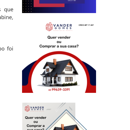
s que
bine,
po foi