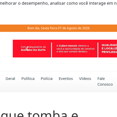
melhorar o desempenho, analisar como você interage em noss
Bom dia, Sexta Feira 07 de Agosto de 2026
Previous
Geral
Política
Polícia
Eventos
Vídeos
Fale
Conosco
que tomba e