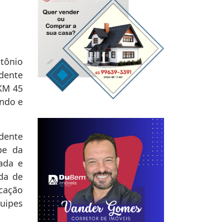
tônio
dente
 KM 45
ndo e
idente
pe da
ada e
da de
icação
uipes