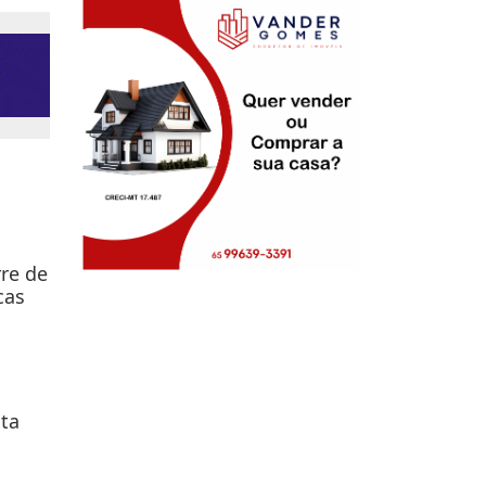
re de
cas
lta