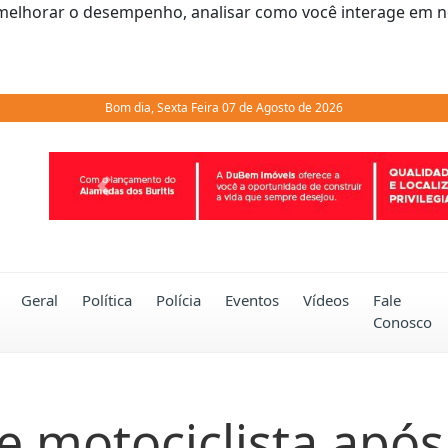
melhorar o desempenho, analisar como você interage em noss
Bom dia, Sexta Feira 07 de Agosto de 2026
Previous
Geral
Política
Polícia
Eventos
Vídeos
Fale
Conosco
e motociclista após