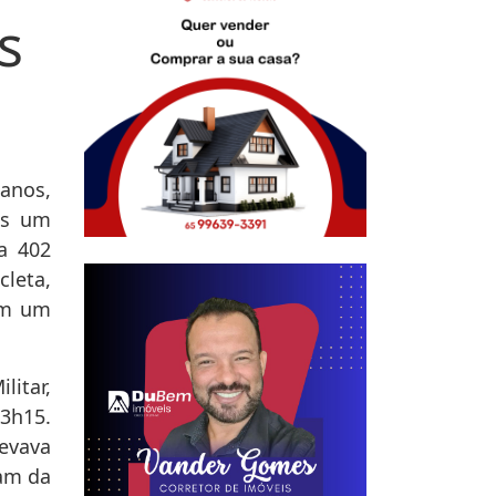
s
anos,
ós um
a 402
cleta,
em um
litar,
3h15.
evava
am da