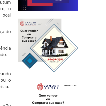
Mutum
to, o
local
ça do
ência
ado.
zando
gou o
ícia.
icação