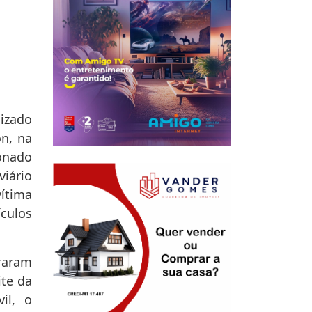
izado
on, na
onado
iário
vítima
culos
raram
te da
vil, o