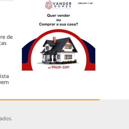
re de
cas
ista
ovem
vados.