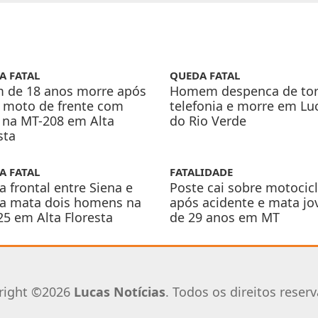
A FATAL
QUEDA FATAL
m de 18 anos morre após
Homem despenca de tor
 moto de frente com
telefonia e morre em Lu
 na MT-208 em Alta
do Rio Verde
sta
A FATAL
FATALIDADE
a frontal entre Siena e
Poste cai sobre motocicl
da mata dois homens na
após acidente e mata j
5 em Alta Floresta
de 29 anos em MT
right ©2026
Lucas Notícias
. Todos os direitos reser