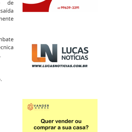
e de
ída
lmente
ombate
écnica
.
.