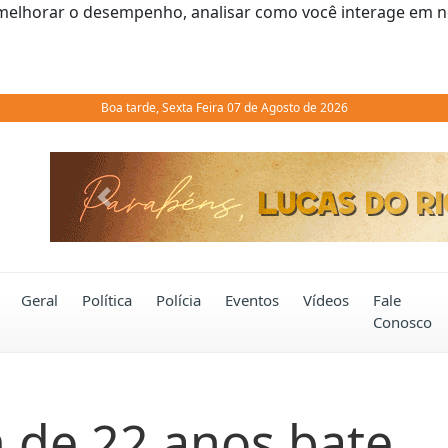
melhorar o desempenho, analisar como você interage em noss
Boa tarde, Sexta Feira 07 de Agosto de 2026
Previous
Geral
Política
Polícia
Eventos
Vídeos
Fale
Conosco
 de 22 anos bate