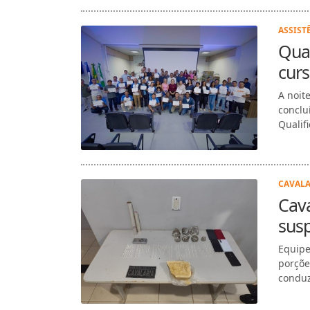
ASSIST
Qual
curs
A noit
conclu
Qualif
CAVALA
Cav
susp
Equipe
porçõe
conduz