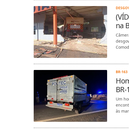
DESGOV
(VÍD
na 
Câmera
desgov
Comodo
BR-163 
Hom
BR-
Um hom
encont
às mar