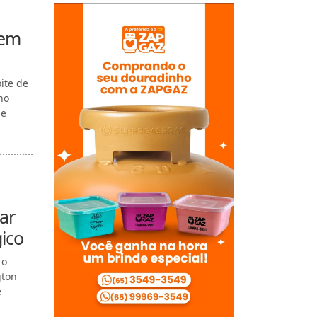
 em
ite de
no
de
ar
ico
 o
gton
e