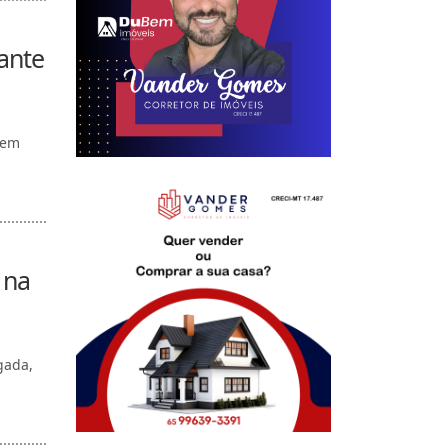
ante
 em
 na
gada,