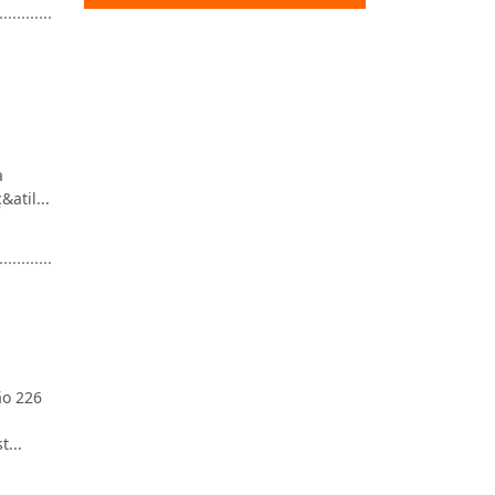
a
atil...
ão 226
...