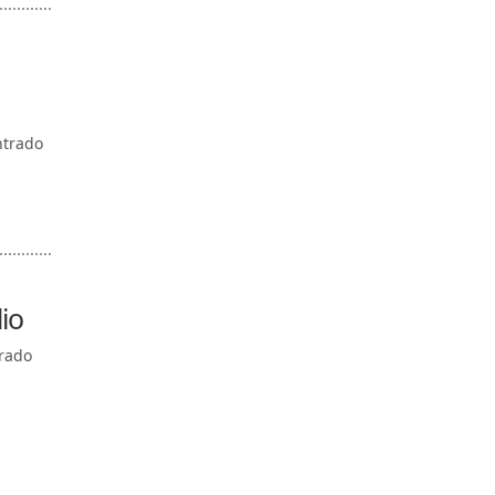
ntrado
io
trado