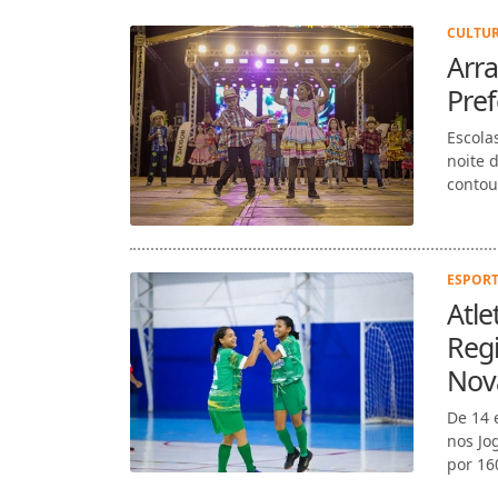
CULTUR
Arra
Pref
Escola
noite d
contou
ESPORTE
Atle
Regi
Nov
De 14 
nos Jo
por 160