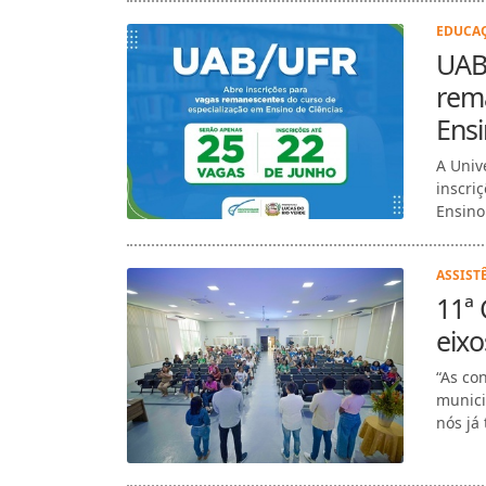
EDUCAÇ
UAB/
rem
Ensi
A Univ
inscri
Ensino
ASSIST
11ª 
eix
“As co
munici
nós já