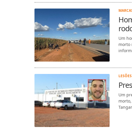
MARCAS
Hom
rodo
Um hom
morto 
informa
LESÕES
Pres
Um pre
morto,
Tangar