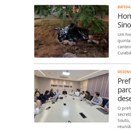
BATIDA 
Hom
Sin
Um hom
quinta
cantei
Cuiabá)
DESENV
Pref
parc
dese
O prefe
secret
Souto,
reuniã