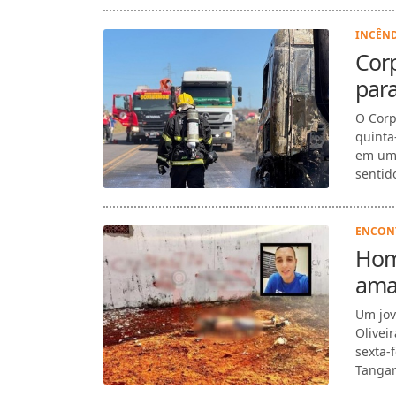
INCÊND
Corp
par
O Corp
quinta
em uma
sentido
ENCONT
Hom
ama
Um jov
Olivei
sexta-
Tangar