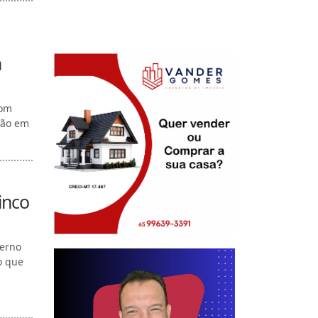
m
com
ção em
inco
verno
o que