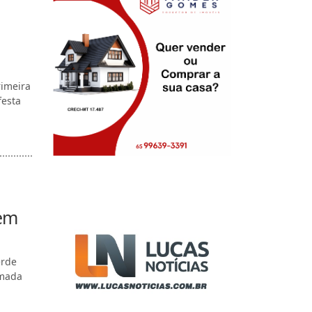
a
rimeira
festa
 em
erde
rmada