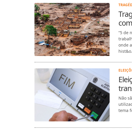
TRAGÉD
Tra
com
“5 de 
trabal
onde a
hist&o.
ELEIÇÕE
Elei
tran
Não sã
utiliza
tema f