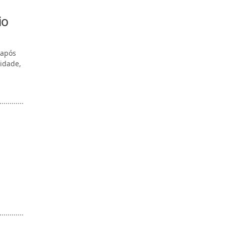
io
 após
 idade,