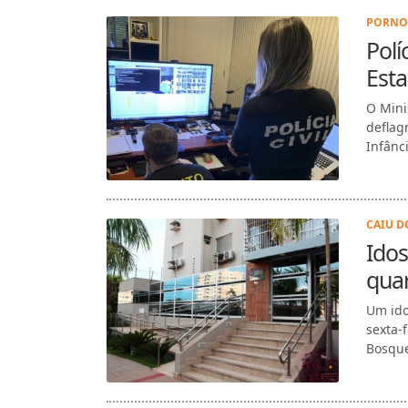
PORNOG
Pol
Esta
O Mini
deflag
Infânc
CAIU D
Ido
qua
Um ido
sexta-f
Bosque