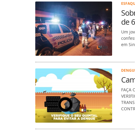
ESFAQU
Sobr
de 
Um jov
confes
em Sin
DENGUE
Cam
FAÇA 
VERIF
TRANS
CONTR
FAKE N