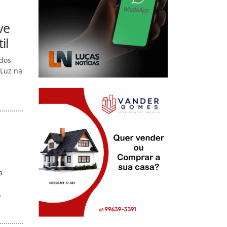
ve
il
ados
 Luz na
a
.