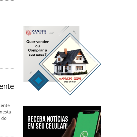
cente
cente
 nesta
a do