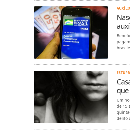
AUXÍLI
Nasc
auxí
Benefi
pagame
brasile
ESTUPR
Casa
que 
Um hom
de 15 
quinta
delito 