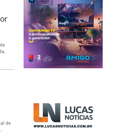
por
ite
da,
ial de
.