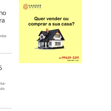
 no
ra
exta-
5
nta-
ndo