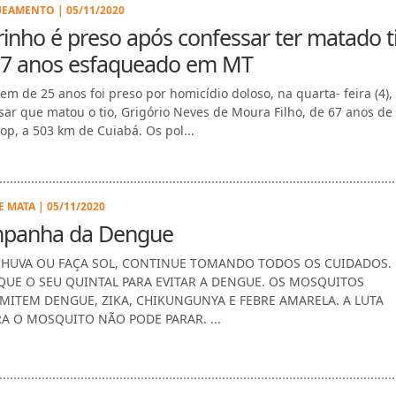
EAMENTO | 05/11/2020
inho é preso após confessar ter matado t
67 anos esfaqueado em MT
em de 25 anos foi preso por homicídio doloso, na quarta- feira (4),
sar que matou o tio, Grigório Neves de Moura Filho, de 67 anos de
op, a 503 km de Cuiabá. Os pol...
 MATA | 05/11/2020
panha da Dengue
CHUVA OU FAÇA SOL, CONTINUE TOMANDO TODOS OS CUIDADOS.
IQUE O SEU QUINTAL PARA EVITAR A DENGUE. OS MOSQUITOS
MITEM DENGUE, ZIKA, CHIKUNGUNYA E FEBRE AMARELA. A LUTA
A O MOSQUITO NÃO PODE PARAR. ...
EWS | 05/11/2020