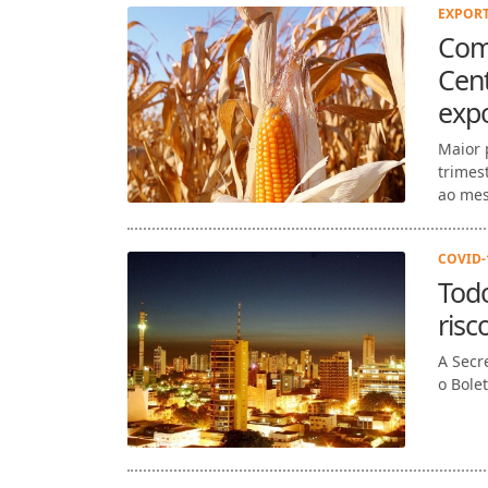
EXPORT
Com
Cent
exp
Maior 
trimes
ao mes
COVID-1
Tod
risc
A Secr
o Bole