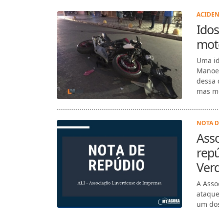
ACIDEN
Idos
mot
Uma id
Manoel
dessa 
mas mo
NOTA D
Asso
repú
Ver
A Asso
ataque
um dos