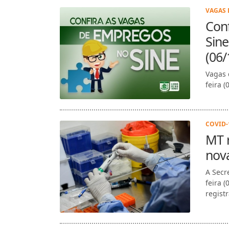
VAGAS 
Conf
Sine
(06/
Vagas 
feira (
COVID-1
MT r
nov
A Secr
feira 
regist