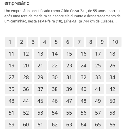
empresário
Um empresário, identificado como Gildo Cezar Zan, de 55 anos, morreu
após uma tora de madeira cair sobre ele durante o descarregamento de
um caminhão, nesta sexta-feira (18), Juína-MT (a 744 km de Cuiabá). ...
1
2
3
4
5
6
7
8
9
10
11
12
13
14
15
16
17
18
19
20
21
22
23
24
25
26
27
28
29
30
31
32
33
34
35
36
37
38
39
40
41
42
43
44
45
46
47
48
49
50
51
52
53
54
55
56
57
58
59
60
61
62
63
64
65
66