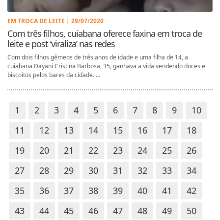
EM TROCA DE LEITE | 29/07/2020
Com três filhos, cuiabana oferece faxina em troca de
leite e post ‘viraliza’ nas redes
Com dois filhos gêmeos de três anos de idade e uma filha de 14, a
cuiabana Dayani Cristina Barbosa, 35, ganhava a vida vendendo doces e
biscoitos pelos bares da cidade. ...
1
2
3
4
5
6
7
8
9
10
11
12
13
14
15
16
17
18
19
20
21
22
23
24
25
26
27
28
29
30
31
32
33
34
35
36
37
38
39
40
41
42
43
44
45
46
47
48
49
50