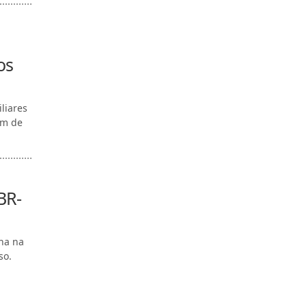
os
liares
km de
BR-
ha na
so.
.