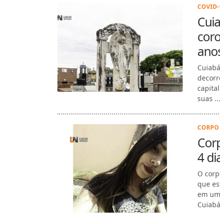
COVID-1
Cuia
coro
ano
Cuiabá
decorr
capita
suas ..
CORPO 
Corp
4 d
O corp
que es
em uma
Cuiabá,