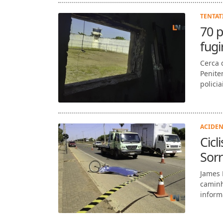
TENTAT
70 p
fugi
Cerca 
Penite
polici
ACIDEN
Cicl
Sor
James 
caminh
inform