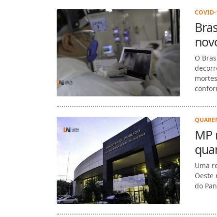
COVID-1
Bras
nov
O Bras
decorr
mortes
confor
QUAREN
MP n
quar
Uma re
Oeste 
do Pan