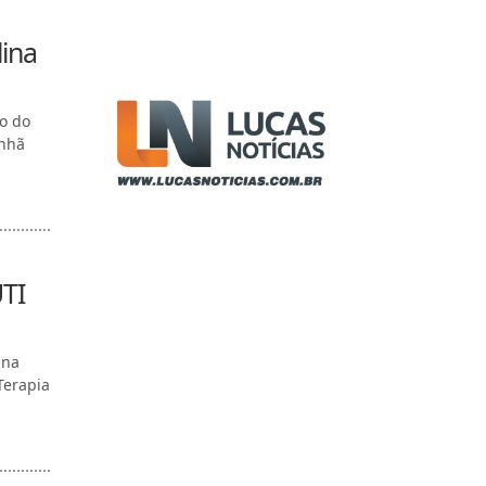
lina
ço do
anhã
TI
 na
Terapia