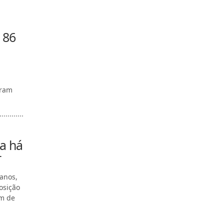
 86
eram
a há
T
 anos,
osição
km de