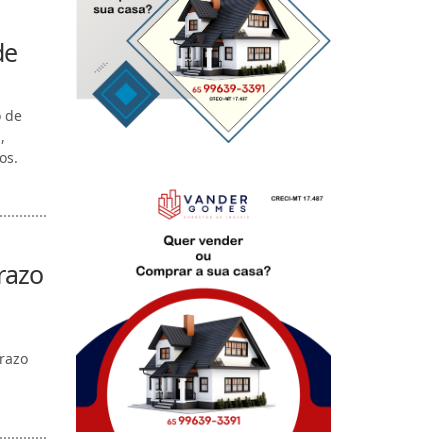
de
o de
,
os.
razo
razo