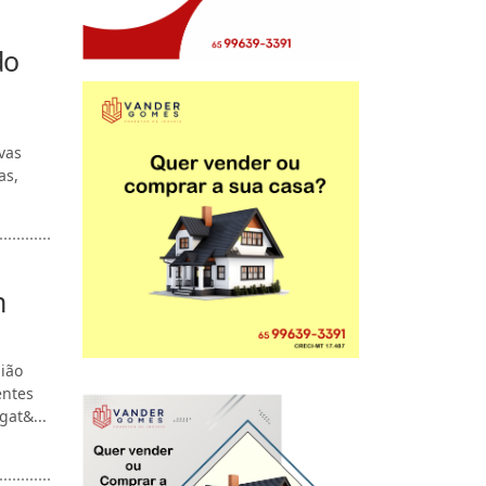
do
vas
as,
m
ião
entes
gat&...