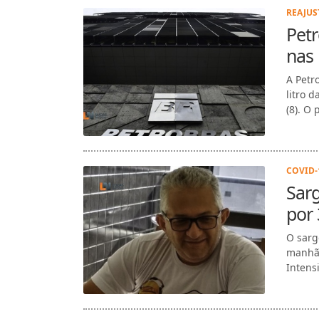
REAJUS
Petr
nas 
A Petr
litro 
(8). O 
COVID-1
Sar
por
O sarg
manhã 
Intensi