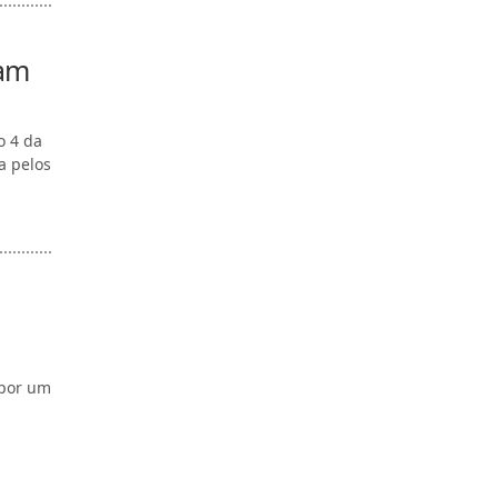
tam
o 4 da
a pelos
 por um