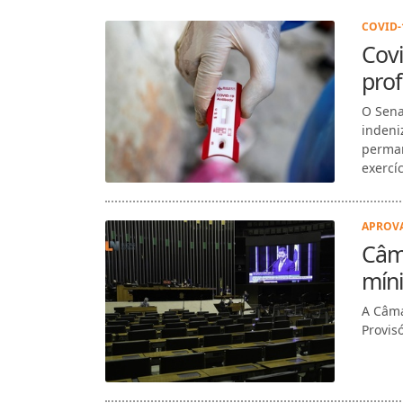
COVID-1
Covi
prof
O Sena
indeni
perman
exercíc
APROVA
Câm
míni
A Câma
Provis