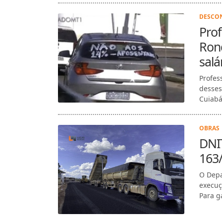
DESCON
Pro
Ron
salá
Profes
desses
Cuiabá,
OBRAS 
DNI
163
O Depa
execuç
Para g