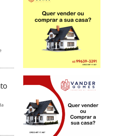
e
to
da