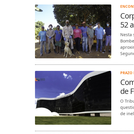
ENCONT
Corp
52 
Nesta 
Bombei
aproxi
Segund
PRAZO 
Com 
de F
O Trib
questi
de inel