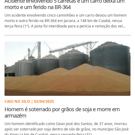
Acidente envolvendo 5 carretas e um carro deixa um
morto e um ferido na BR-364
Um acidente envolvendo cinco caminhões e um carro deixou um homem
morto e outro ferido na BR-364 em Jaciara, a 148 km de Cuiabá, nessa
terça-feira (1º). A pista foi interditada para a perícia e remoção dos veí...
CAIU NO SILO | 02/04/2025
Homem é soterrado por grãos de soja e morre em
armazém
Um homem identificado como Gean José dos Santos, de 37 anos, morreu
após ser soterrado por soja dentro de silo de grãos, no município São José
do Xingu (a km de Cuiabá), nessa segunda-feira (31). ...