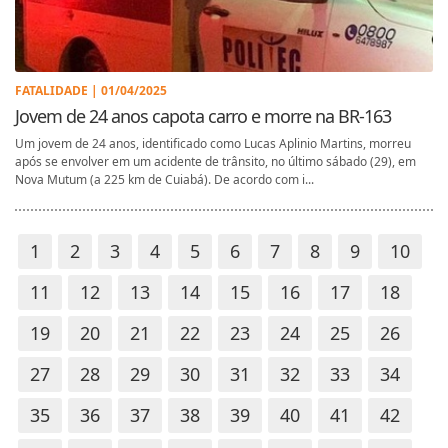
FATALIDADE | 01/04/2025
Jovem de 24 anos capota carro e morre na BR-163
Um jovem de 24 anos, identificado como Lucas Aplinio Martins, morreu
após se envolver em um acidente de trânsito, no último sábado (29), em
Nova Mutum (a 225 km de Cuiabá). De acordo com i...
1
2
3
4
5
6
7
8
9
10
11
12
13
14
15
16
17
18
19
20
21
22
23
24
25
26
27
28
29
30
31
32
33
34
35
36
37
38
39
40
41
42