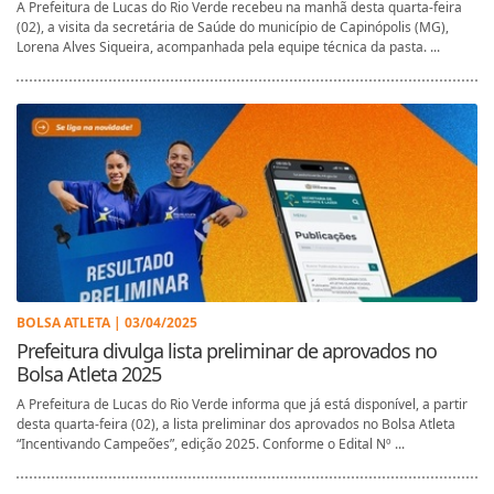
A Prefeitura de Lucas do Rio Verde recebeu na manhã desta quarta-feira
(02), a visita da secretária de Saúde do município de Capinópolis (MG),
Lorena Alves Siqueira, acompanhada pela equipe técnica da pasta. ...
BOLSA ATLETA | 03/04/2025
Prefeitura divulga lista preliminar de aprovados no
Bolsa Atleta 2025
A Prefeitura de Lucas do Rio Verde informa que já está disponível, a partir
desta quarta-feira (02), a lista preliminar dos aprovados no Bolsa Atleta
“Incentivando Campeões”, edição 2025. Conforme o Edital Nº ...