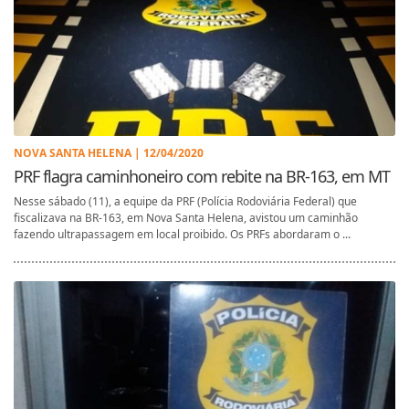
NOVA SANTA HELENA | 12/04/2020
PRF flagra caminhoneiro com rebite na BR-163, em MT
Nesse sábado (11), a equipe da PRF (Polícia Rodoviária Federal) que
fiscalizava na BR-163, em Nova Santa Helena, avistou um caminhão
fazendo ultrapassagem em local proibido. Os PRFs abordaram o ...