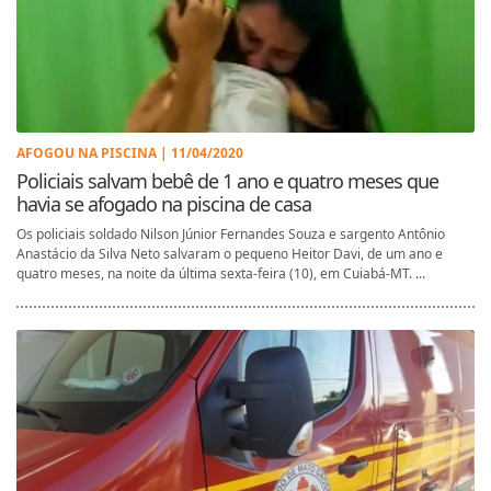
AFOGOU NA PISCINA | 11/04/2020
Policiais salvam bebê de 1 ano e quatro meses que
havia se afogado na piscina de casa
Os policiais soldado Nilson Júnior Fernandes Souza e sargento Antônio
Anastácio da Silva Neto salvaram o pequeno Heitor Davi, de um ano e
quatro meses, na noite da última sexta-feira (10), em Cuiabá-MT. ...