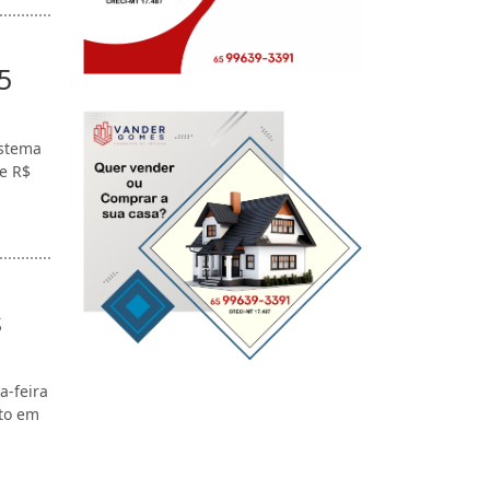
5
istema
e R$
s
a-feira
ito em