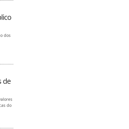
lico
ão dos
s de
valores
cas do