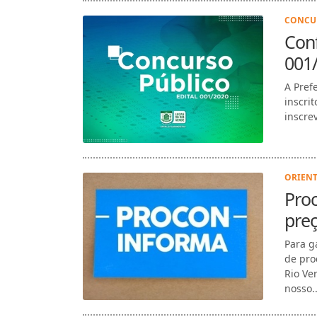
CONCUR
Conf
001
A Pref
inscri
inscre
ORIENT
Pro
pre
Para g
de pro
Rio Ve
nosso..