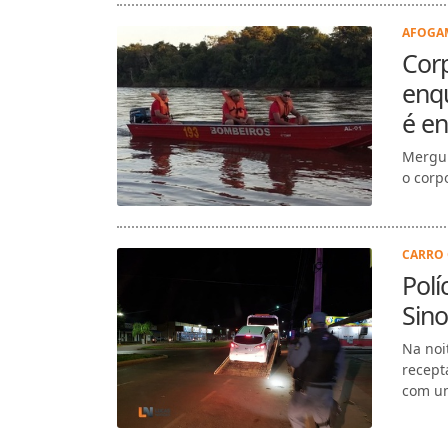
AFOGAM
Cor
enq
é e
Mergul
o corp
CARRO 
Polí
Sin
Na noit
recept
com um