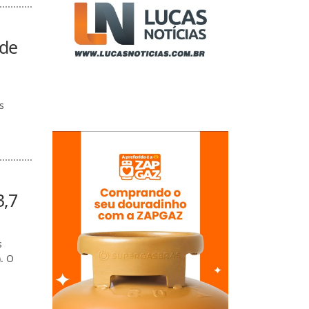
 de
s
3,7
s
. O