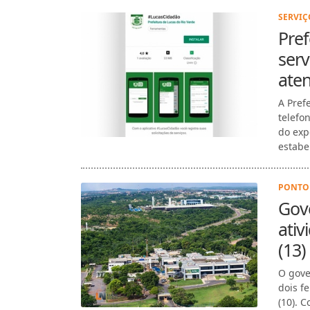
SERVIÇ
Pref
serv
ate
A Pref
telefo
do exp
estabel
PONTO 
Gove
ativ
(13)
O gove
dois fe
(10). 
(13)....