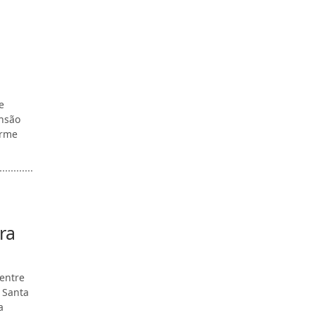
e
ensão
orme
ra
 entre
a Santa
a