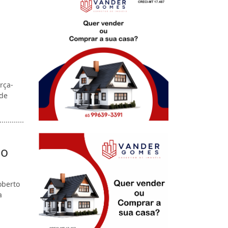
rça-
 de
ão
oberto
a