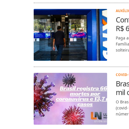
AUXÍLI
Conf
R$ 
Paga a
Famíli
soltei
COVID-1
Bras
mil 
O Bras
(covid
número