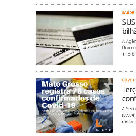
SAÚDE 
SUS 
bilh
A Agên
Único 
1,15 bi
COVID-1
Terç
con
A Secr
(07.04
decorr