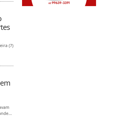
o
tes
ira (7)
o em
tavam
nde...