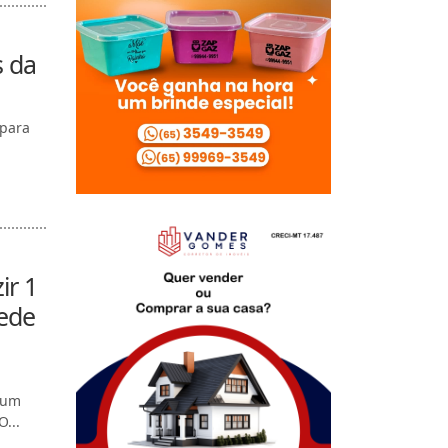
s da
 para
ir 1
rede
 um
...