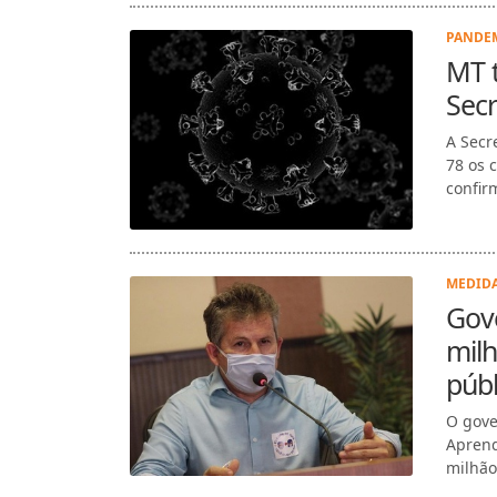
PANDEM
MT 
Secr
A Secr
78 os 
confir
MEDIDA
Gove
milh
públ
O gove
Aprend
milhão