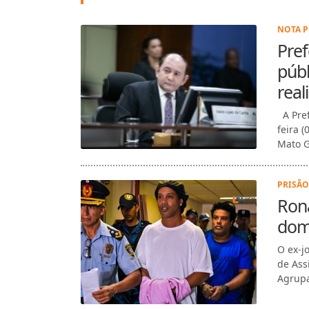
NOTA P
Pref
públ
real
A Pref
feira 
Mato G
PRISÃO
Rona
domi
O ex-j
de Ass
Agrupa