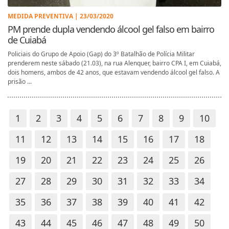
MEDIDA PREVENTIVA | 23/03/2020
PM prende dupla vendendo álcool gel falso em bairro
de Cuiabá
Policiais do Grupo de Apoio (Gap) do 3º Batalhão de Polícia Militar
prenderem neste sábado (21.03), na rua Alenquer, bairro CPA I, em Cuiabá,
dois homens, ambos de 42 anos, que estavam vendendo álcool gel falso. A
prisão ...
1
2
3
4
5
6
7
8
9
10
11
12
13
14
15
16
17
18
19
20
21
22
23
24
25
26
27
28
29
30
31
32
33
34
35
36
37
38
39
40
41
42
43
44
45
46
47
48
49
50