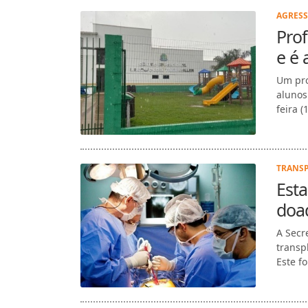
AGRESS
Prof
e é
Um pro
alunos
feira (
TRANSP
Esta
doad
A Secr
transp
Este f