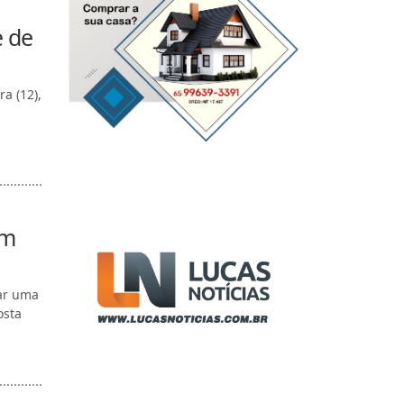
e de
a (12),
om
ar uma
osta