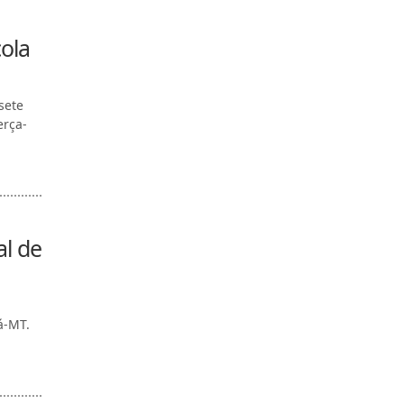
cola
sete
erça-
al de
á-MT.