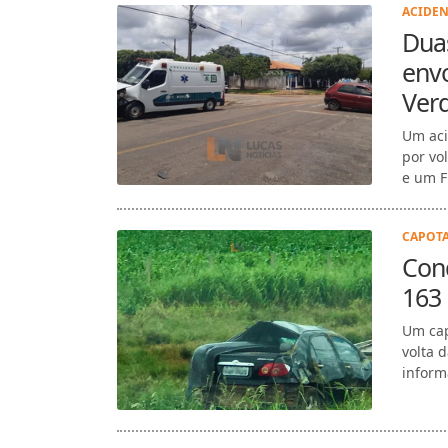
ACIDEN
Duas
env
Ver
Um aci
por vo
e um Fi
CAPOTA
Cond
163
Um cap
volta 
inform