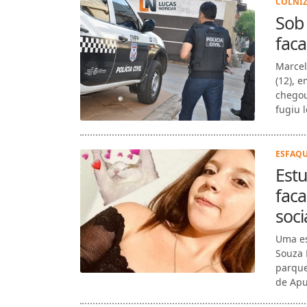
COLNIZ
Sob
fac
Marcel
(12), 
chegou
fugiu 
ESFAQU
Estu
faca
soc
Uma es
Souza 
parque
de Apu