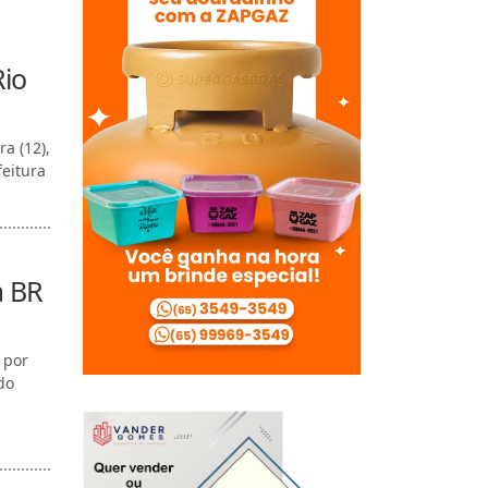
Rio
a (12),
eitura
a BR
 por
do