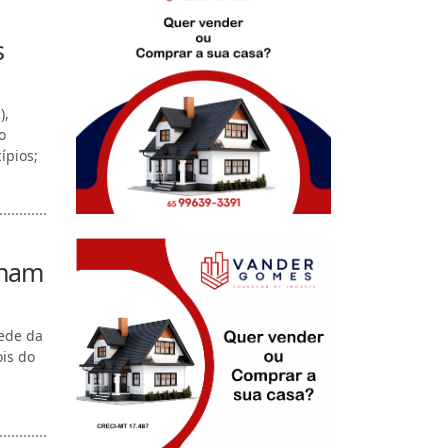
s
),
o
ípios;
nham
sede da
ois do