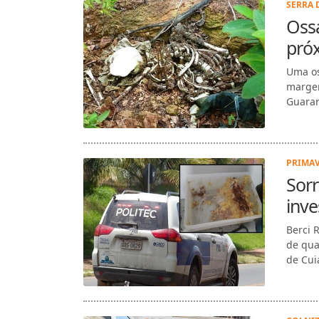
SERRA 
Oss
pró
Uma os
margen
Guaran
PRIMAV
Sor
inv
Berci 
de qua
de Cuia