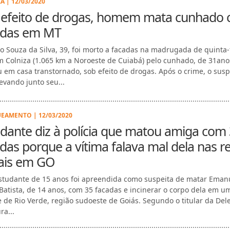
A | 12/03/2020
 efeito de drogas, homem mata cunhado
adas em MT
o Souza da Silva, 39, foi morto a facadas na madrugada de quinta-
em Colniza (1.065 km a Noroeste de Cuiabá) pelo cunhado, de 31ano
 em casa transtornado, sob efeito de drogas. Após o crime, o susp
levando junto seu...
EAMENTO | 12/03/2020
dante diz à polícia que matou amiga com
das porque a vítima falava mal dela nas r
iais em GO
tudante de 15 anos foi apreendida como suspeita de matar Eman
Batista, de 14 anos, com 35 facadas e incinerar o corpo dela em u
 de Rio Verde, região sudoeste de Goiás. Segundo o titular da Del
ra...