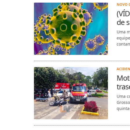
NOVO C
(VÍD
de 
Uma mu
equipe
contam
ACIDEN
Moto
tras
Uma co
Grosso
quinta