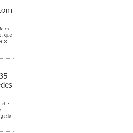
 com
feira
s, que
eito
 35
edes
uelle
m
egacia