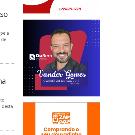
aso
 pela
 de
na
to
ã desta