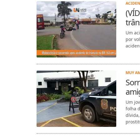
ACIDEN
(VÍD
trân
Um aci
por vo
acident
MUY AM
Sor
amig
Um jov
folha 
dívida
prostit