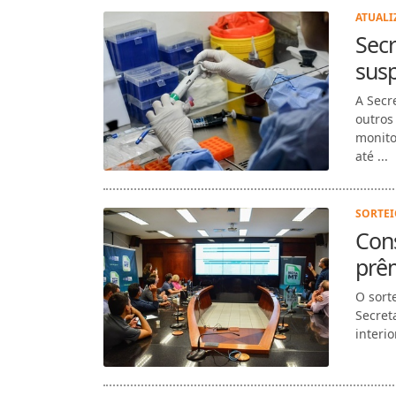
ATUALI
Secr
sus
A Secr
outros
monito
até ...
SORTEI
Con
prêm
O sort
Secret
interio