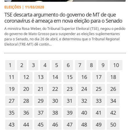
ELEIÇÕES | 11/03/2020
TSE descarta argumento do governo de MT de que
coronavírus é ameaça em nova eleição para o Senado
A ministra Rosa Weber, do Tribunal Superior Eleitoral (TSE), negou o pedido
do governo de Mato Grosso para suspender as eleições suplementares
para o Senado, no dia 26 de abril, e determinou que o Tribunal Regional
Eleitoral (TRE-MT) dê contin...
1
2
3
4
5
6
7
8
9
10
11
12
13
14
15
16
17
18
19
20
21
22
23
24
25
26
27
28
29
30
31
32
33
34
35
36
37
38
39
40
41
42
43
44
45
46
47
48
49
50