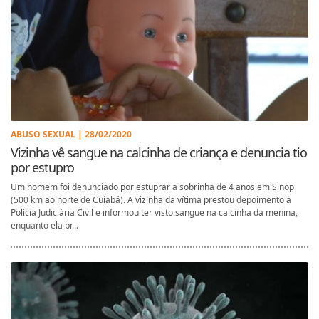
ABUSO SEXUAL | 28/02/2020
Vizinha vê sangue na calcinha de criança e denuncia tio
por estupro
Um homem foi denunciado por estuprar a sobrinha de 4 anos em Sinop
(500 km ao norte de Cuiabá). A vizinha da vítima prestou depoimento à
Polícia Judiciária Civil e informou ter visto sangue na calcinha da menina,
enquanto ela br...