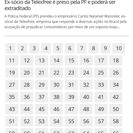
Ex-sócio da Telexfree é preso pela PF e poderá ser
extraditado
A Policia Federal (PF) prendeu o empresário Carlos Nataniel Wanzeler, ex-
sócio da Telexfree, empresa que responde a diversas ações no Brasil pela
acusação de prejudicar consumidores por meio de um suposto esqu...
1
2
3
4
5
6
7
8
9
10
11
12
13
14
15
16
17
18
19
20
21
22
23
24
25
26
27
28
29
30
31
32
33
34
35
36
37
38
39
40
41
42
43
44
45
46
47
48
49
50
51
52
53
54
55
56
57
58