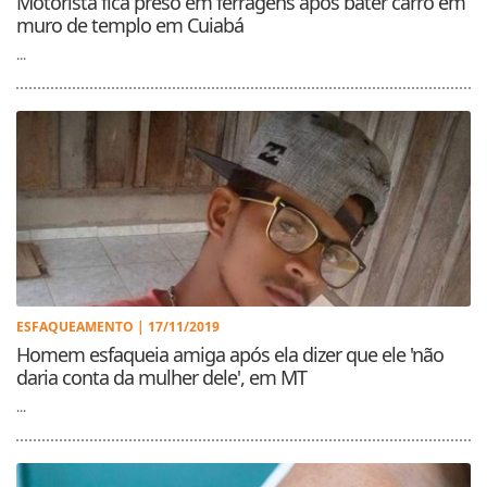
Motorista fica preso em ferragens após bater carro em
muro de templo em Cuiabá
...
ESFAQUEAMENTO | 17/11/2019
Homem esfaqueia amiga após ela dizer que ele 'não
daria conta da mulher dele', em MT
...