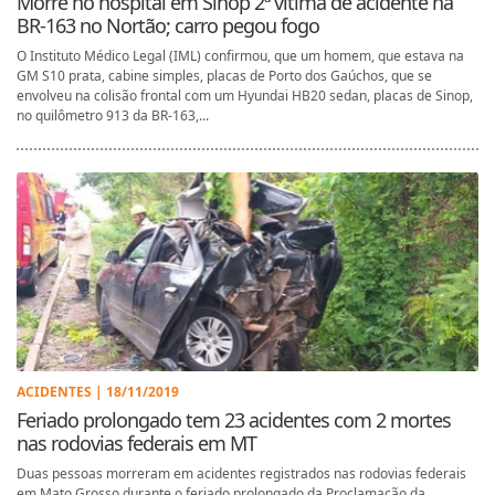
Morre no hospital em Sinop 2ª vítima de acidente na
BR-163 no Nortão; carro pegou fogo
O Instituto Médico Legal (IML) confirmou, que um homem, que estava na
GM S10 prata, cabine simples, placas de Porto dos Gaúchos, que se
envolveu na colisão frontal com um Hyundai HB20 sedan, placas de Sinop,
no quilômetro 913 da BR-163,...
ACIDENTES | 18/11/2019
Feriado prolongado tem 23 acidentes com 2 mortes
nas rodovias federais em MT
Duas pessoas morreram em acidentes registrados nas rodovias federais
em Mato Grosso durante o feriado prolongado da Proclamação da