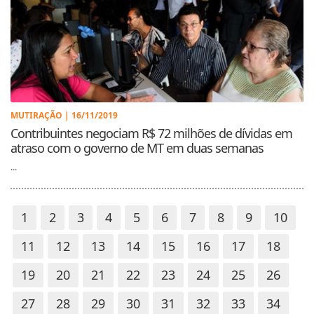
MUTIRAÇÃO | 16/11/2019
Contribuintes negociam R$ 72 milhões de dívidas em
atraso com o governo de MT em duas semanas
...
1
2
3
4
5
6
7
8
9
10
11
12
13
14
15
16
17
18
19
20
21
22
23
24
25
26
27
28
29
30
31
32
33
34