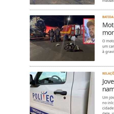
BATIDA 
Moto
morr
O moto
um cam
à grav
RELAÇÕ
Jove
nam
Um jov
no iní
cidade
dele, 