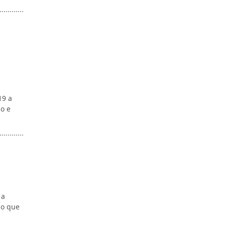
19 a
o e
 a
po que