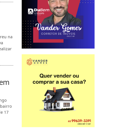
rreu na
va
alizar
 em
ingo
bairro
de 17