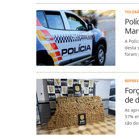
TOLERÂ
Polí
Marc
A Polí
desta 
foram 
REPRES
For
de 
As apr
57% em
são do