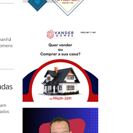
 manhã
 homens
adas
ram
dados