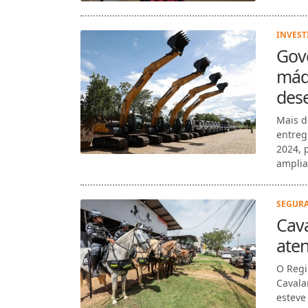
INVEST
Gov
máq
des
Mais d
entreg
2024, 
amplia
SEGURA
Cava
ate
O Regi
Cavala
esteve