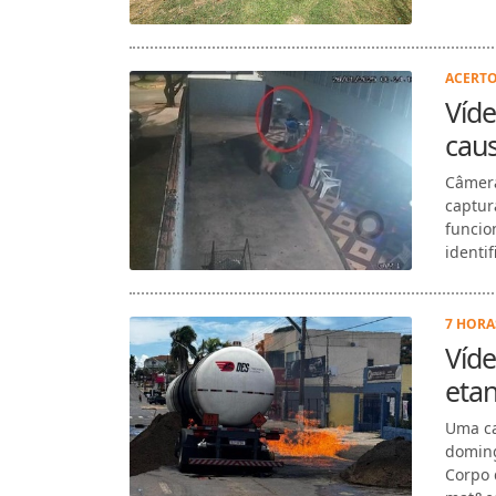
ACERTO
Víd
caus
Câmera
captur
funcio
identif
7 HORA
Víd
eta
Uma ca
doming
Corpo 
mat&ea