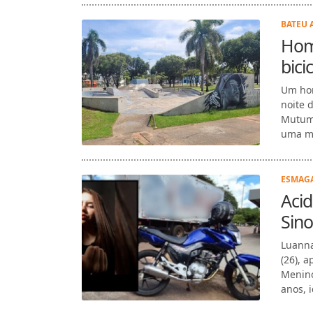
BATEU 
Hom
bic
Um hom
noite 
Mutum 
uma ma
ESMAGA
Aci
Sin
Luanna
(26), 
Menino
anos, i