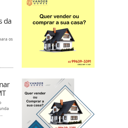
s da
para os
nar
MT
o
gunda
..