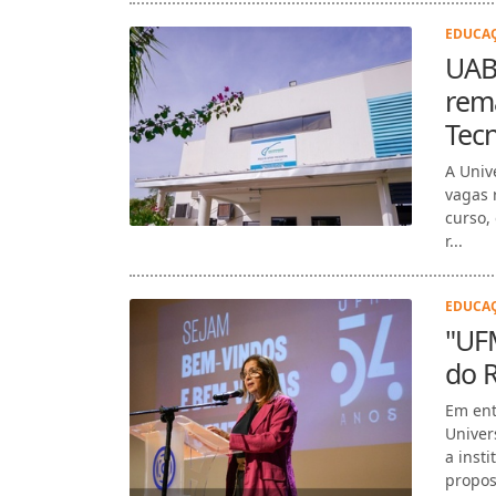
EDUCAÇ
UAB 
rema
Tecn
A Univ
vagas 
curso,
r...
EDUCAÇ
"UF
do R
Em ent
Univer
a inst
propost