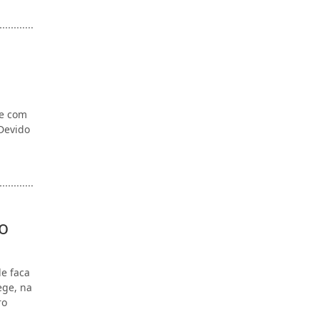
te com
Devido
o
de faca
ege, na
ro