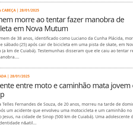
A CABEÇA | 28/01/2025
em morre ao tentar fazer manobra de
icleta em Nova Mutum
em de 38 anos, identificado como Luciano da Cunha Plácida, mo
de sábado (25) após cair de bicicleta em uma pista de skate, em No
(a km de Cuiabá). Testemunhas disseram que ele caiu ao tentar re
nobra....
DA | 28/01/2025
dente entre moto e caminhão mata jovem
op
 Telles Fernandes de Souza, de 20 anos, morreu na tarde de dom
após um acidente que envolveu uma motocicleta e um caminhão no 
 Jesus, na cidade de Sinop (500 km de Cuiabá). Uma adolescente 
dentidade n&atil...