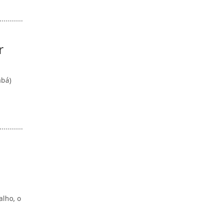
r
abá)
alho, o