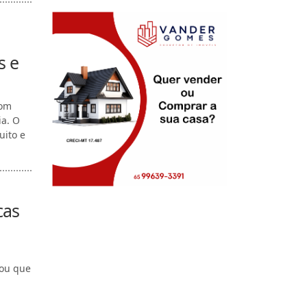
s e
com
ia. O
uito e
cas
cou que