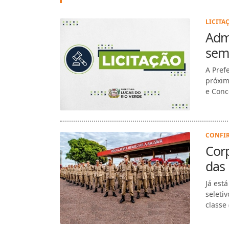
LICITAÇ
Admi
sem
A Pref
próxim
e Conco
CONFIR
Corp
das
Já est
seleti
classe