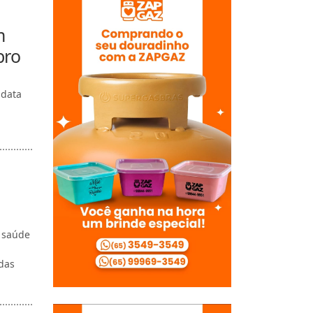
m
bro
 data
e saúde
das