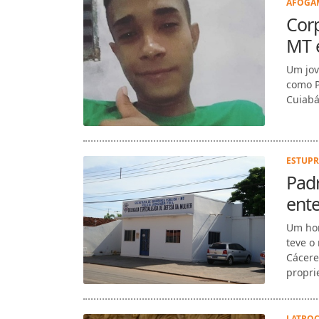
AFOGAM
Corp
MT 
Um jov
como P
Cuiabá
ESTUPR
Padr
ent
Um hom
teve o
Cácere
propri
LATROC