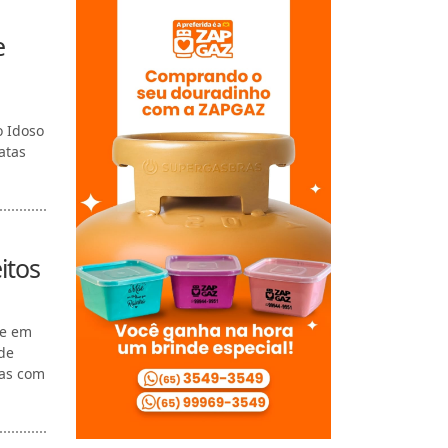
e
o Idoso
atas
itos
de em
de
oas com