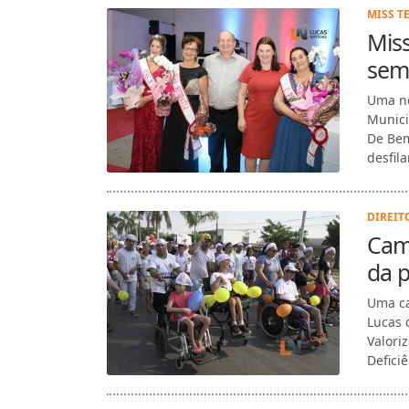
MISS T
Miss
sem
Uma no
Munici
De Bem
desfil
DIREITO
Cami
da p
Uma ca
Lucas 
Valori
Deficiê