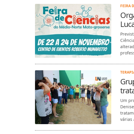
FEIRA D
Orga
Luca
Previs
Ciênci
altera
profes
TERAPI
Grup
tra
Um pro
Denise
tratam
várias