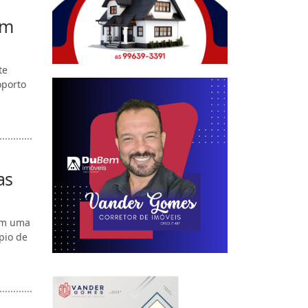
em
te
oporto
as
em uma
pio de