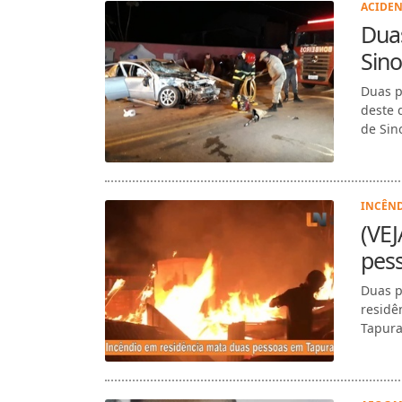
ACIDEN
Dua
Sin
Duas p
deste 
de Sin
INCÊND
(VEJ
pes
Duas p
residê
Tapura