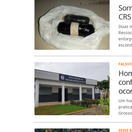
Sorr
CRS 
Duas m
Ressoc
entorp
escond
FALSIF
Hom
conf
ocor
Um hom
pratica
Grosso 
SERIE B