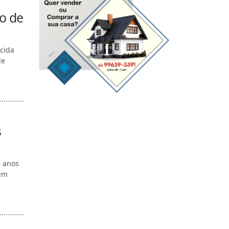
o de
cida
de
s
 anos
 em