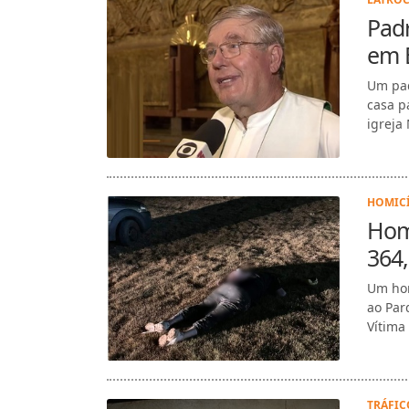
Padr
em B
Um pad
casa p
igreja
HOMICÍ
Hom
364
Um hom
ao Par
Vítima
TRÁFIC