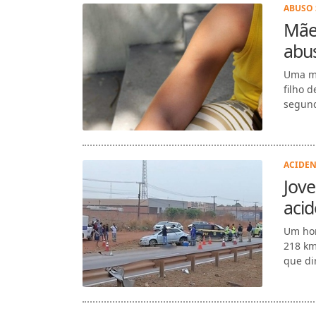
ABUSO 
Mãe 
abu
Uma mã
filho 
segund
ACIDEN
Jove
aci
Um hom
218 km
que di