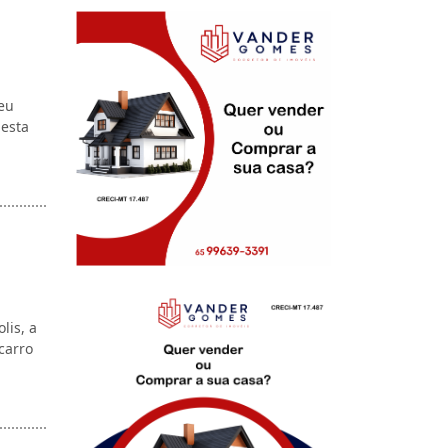
eu
desta
is, a
carro