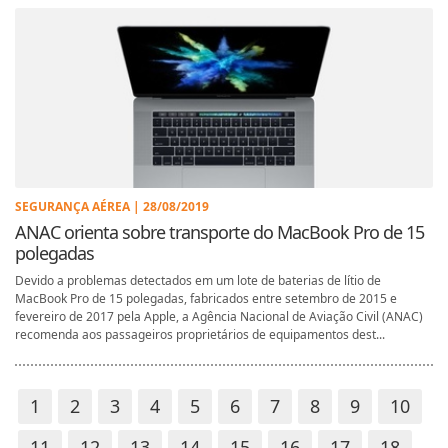
SEGURANÇA AÉREA | 28/08/2019
ANAC orienta sobre transporte do MacBook Pro de 15
polegadas
Devido a problemas detectados em um lote de baterias de lítio de
MacBook Pro de 15 polegadas, fabricados entre setembro de 2015 e
fevereiro de 2017 pela Apple, a Agência Nacional de Aviação Civil (ANAC)
recomenda aos passageiros proprietários de equipamentos dest...
1
2
3
4
5
6
7
8
9
10
11
12
13
14
15
16
17
18