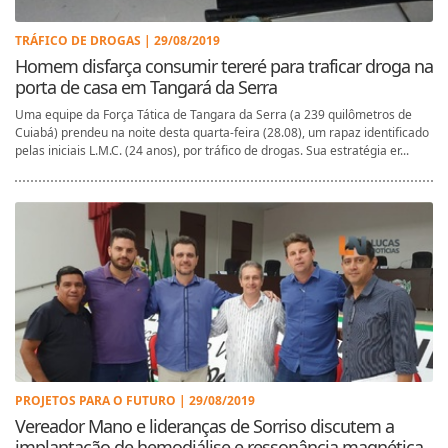
TRÁFICO DE DROGAS | 29/08/2019
Homem disfarça consumir tereré para traficar droga na
porta de casa em Tangará da Serra
Uma equipe da Força Tática de Tangara da Serra (a 239 quilômetros de
Cuiabá) prendeu na noite desta quarta-feira (28.08), um rapaz identificado
pelas iniciais L.M.C. (24 anos), por tráfico de drogas. Sua estratégia er...
PROJETOS PARA O FUTURO | 29/08/2019
Vereador Mano e lideranças de Sorriso discutem a
implantação de hemodiálise e ressonância magnética