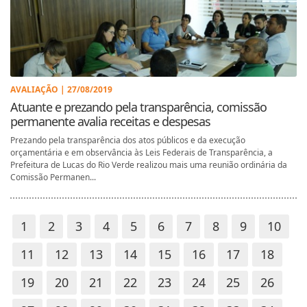
AVALIAÇÃO | 27/08/2019
Atuante e prezando pela transparência, comissão
permanente avalia receitas e despesas
Prezando pela transparência dos atos públicos e da execução
orçamentária e em observância às Leis Federais de Transparência, a
Prefeitura de Lucas do Rio Verde realizou mais uma reunião ordinária da
Comissão Permanen...
1
2
3
4
5
6
7
8
9
10
11
12
13
14
15
16
17
18
19
20
21
22
23
24
25
26