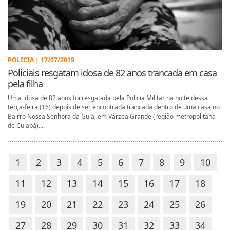
POLICIA | 17/07/2019
Policiais resgatam idosa de 82 anos trancada em casa
pela filha
Uma idosa de 82 anos foi resgatada pela Polícia Militar na noite dessa
terça-feira (16) depois de ser encontrada trancada dentro de uma casa no
Bairro Nossa Senhora da Guia, em Várzea Grande (região metropolitana
de Cuiabá)....
1
2
3
4
5
6
7
8
9
10
11
12
13
14
15
16
17
18
19
20
21
22
23
24
25
26
27
28
29
30
31
32
33
34