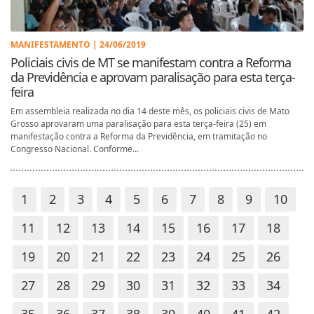
MANIFESTAMENTO | 24/06/2019
Policiais civis de MT se manifestam contra a Reforma
da Previdência e aprovam paralisação para esta terça-
feira
Em assembleia realizada no dia 14 deste mês, os policiais civis de Mato
Grosso aprovaram uma paralisação para esta terça-feira (25) em
manifestação contra a Reforma da Previdência, em tramitação no
Congresso Nacional. Conforme...
1
2
3
4
5
6
7
8
9
10
11
12
13
14
15
16
17
18
19
20
21
22
23
24
25
26
27
28
29
30
31
32
33
34
35
36
37
38
39
40
41
42