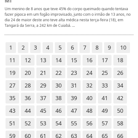
MT
Um menino de 8 anos que teve 45% do corpo queimado quando tentava
fazer pipoca em um fogão improvisado, junto com o irmão de 13 anos, no
dia 24 de maior deste ano teve alta médica nesta terça-feira (18), em
Tangará da Serra, a 242 km de Cuiabá. ...
1
2
3
4
5
6
7
8
9
10
11
12
13
14
15
16
17
18
19
20
21
22
23
24
25
26
27
28
29
30
31
32
33
34
35
36
37
38
39
40
41
42
43
44
45
46
47
48
49
50
51
52
53
54
55
56
57
58
59
60
61
62
63
64
65
66