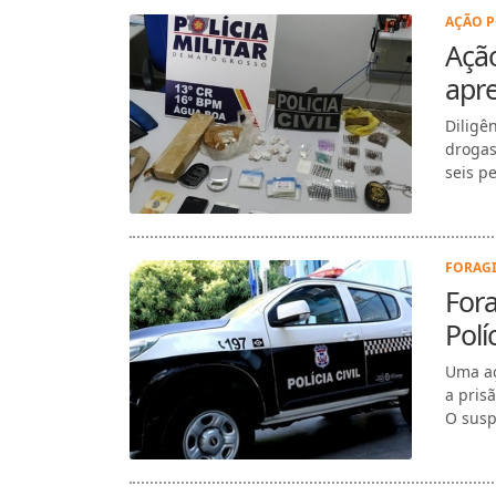
AÇÃO P
Ação
apr
Diligê
drogas
seis p
FORAGI
Fora
Polí
Uma aç
a pris
O susp