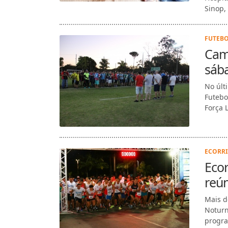
Sinop,
FUTEBOL
Camp
sáb
No últ
Futebo
Força 
ECORRI
Ecor
reún
Mais d
Noturn
progra