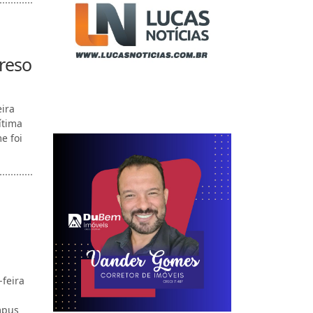
reso
eira
ítima
e foi
-feira
mpus