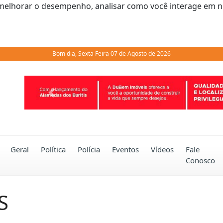
melhorar o desempenho, analisar como você interage em noss
Bom dia, Sexta Feira 07 de Agosto de 2026
Previous
Geral
Política
Polícia
Eventos
Vídeos
Fale
Conosco
S