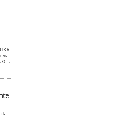
al de
rias
 O ...
nte
rida