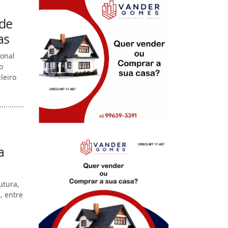
 de
as
ional
o
leiro
a
utura,
, entre