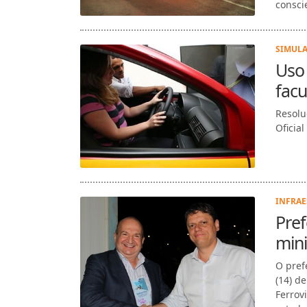
consci
SIMULA
Uso
facu
Resolu
Oficial
INFRAE
Pref
mini
O prefe
(14) d
Ferrov