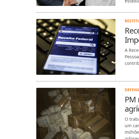
estadua
RESTIT
Rece
Imp
A Rece
Pessoa
contrib
DEFENS
PM 
agrí
O trab
um cam
milhõe
inform