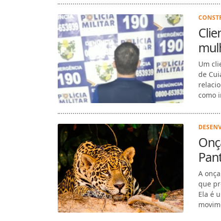
CONSTR
Clie
mul
Um cli
de Cui
relacio
como in
DESENV
Onça
Pan
A onça
que pr
Ela é 
movime