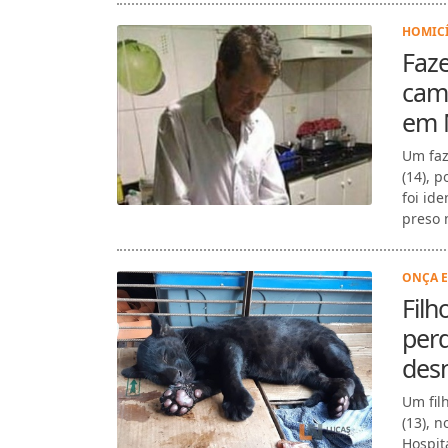
HOMICÍ
Faze
cami
em 
Um faz
(14), 
foi id
preso 
ONÇA E
Filh
per
desn
Um fil
(13), 
Hospit