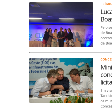
PRÊMIO
Luca
Boas
Pelo s
de Boa
ocorre
de Boa
CONCES
Mini
con
lici
Em visi
Tarcís
os mun
Conces