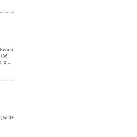
e Renda
.186
 id...
ação de