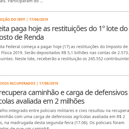
is. Participaram do ...
UIÇÃO DO IRPF | 17/06/2019
ita paga hoje as restituições do 1º lote do
osto de Renda
ita Federal começa a pagar hoje (17) as restituições do Imposto d
 Física 2019. Serão depositados R$ 5,1 bilhões nas contas de 2.573
uintes. Neste lote, receberão a restituição os 245.552 contribuintes
IVOS RECUPERADOS | 17/06/2019
recupera caminhão e carga de defensivos
colas avaliada em 2 milhões
alho integrado entre policiais militares e civis resultou na recuper
inhão com uma carga de defensivos agrícolas avaliada em R$ 2
s, na madrugada desta segunda-feira (17.06). Os policiais foram
ados de que um caminh&...