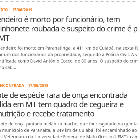
DIO | 17/06/2019
ndeiro é morto por funcionário, tem
nhonete roubada e suspeito do crime é p
MT
endeiro foi morto em Paranatinga, a 411 km de Cuiabá, na sexta-f
por um dos funcionários da propriedade, segundo a Polícia Civil. A v
entificada como David Antônio Cocco, de 80 anos. O suspeito do crim
no sáb...
NCONTRADA | 17/06/2019
ote de espécie rara de onça encontrada
dida em MT tem quadro de cegueira e
utrição e recebe tratamento
hote de onça-pintada melânica macho, que foi resgatado na quinta
no município de Paranaíta, a 849 km de Cuiabá, foi encaminhado ao
al Veterinário da Universidade Federal de Mato Grosso (UFMT), ca