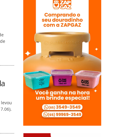
de
 de
da
 levou
7.06).