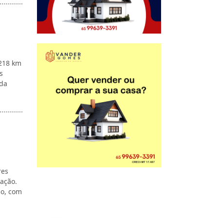
 218 km
s
ada
res
ação.
so, com