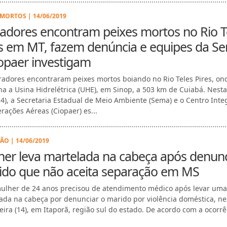
 MORTOS | 14/06/2019
adores encontram peixes mortos no Rio T
es em MT, fazem denúncia e equipes da S
opaer investigam
adores encontraram peixes mortos boiando no Rio Teles Pires, on
na a Usina Hidrelétrica (UHE), em Sinop, a 503 km de Cuiabá. Nesta
(14), a Secretaria Estadual de Meio Ambiente (Sema) e o Centro Int
rações Aéreas (Ciopaer) es...
ÃO | 14/06/2019
er leva martelada na cabeça após denunc
ido que não aceita separação em MS
lher de 24 anos precisou de atendimento médico após levar uma
ada na cabeça por denunciar o marido por violência doméstica, ne
feira (14), em Itaporã, região sul do estado. De acordo com a ocorrê