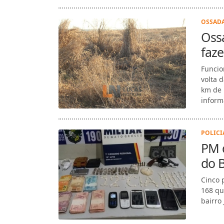
entre e
OSSADA
Oss
faz
Funcio
volta 
km de 
inform
POLICIA
PM d
do 
Cinco 
168 qu
bairro 