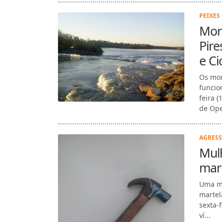
PEIXES
Mor
Pir
e Ci
Os mor
funcio
feira 
de Ope
AGRESS
Mulh
mar
Uma mu
martel
sexta-