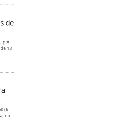
s de
, por
 de 18
ra
s (a
a, no