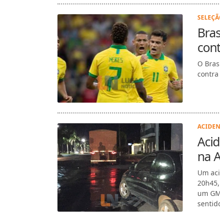
SELEÇÃ
Bras
cont
O Bras
contra
ACIDEN
Acid
na A
Um aci
20h45,
um GM 
sentid