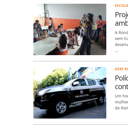
ESCOLA
Proj
ambi
A Rond
vem tr
desenv
...
DERF R
Polí
con
Um hom
mulher,
de Ron