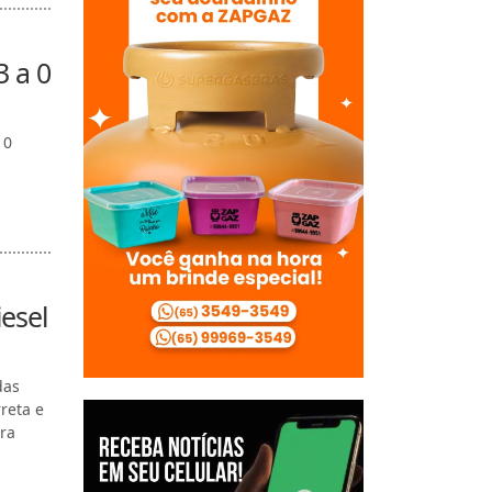
3 a 0
 0
iesel
das
reta e
ura