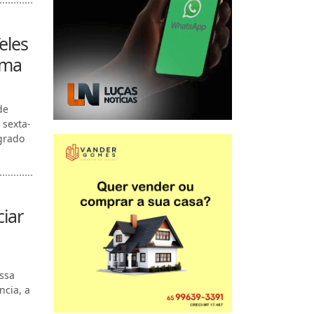
eles
ema
de
 sexta-
egrado
iar
ssa
ncia, a