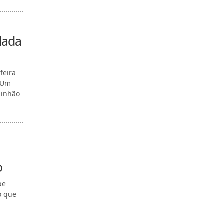
lada
feira
. Um
minhão
o
pe
o que