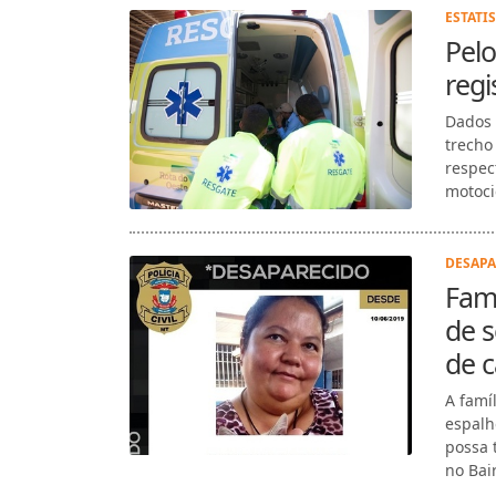
ESTATIS
Pel
regi
Dados 
trecho
respec
motocic
DESAPA
Famí
de s
de c
A famí
espalh
possa 
no Bai