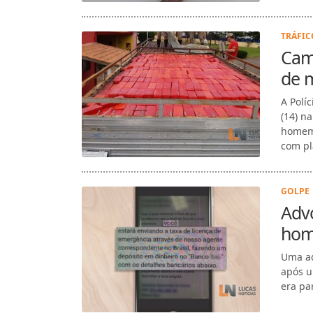
ví...
TRÁFIC
Cami
de 
A Polí
(14) n
homem 
com pl
GOLPE 
Adv
home
Uma ad
após u
era pa