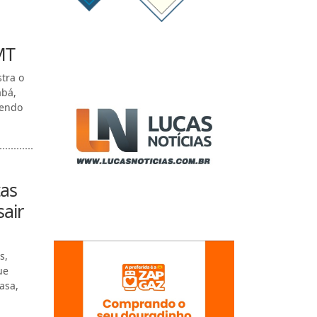
MT
stra o
abá,
vendo
tas
sair
s,
ue
asa,