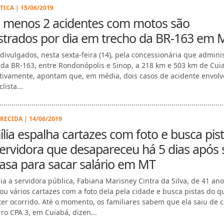
TICA | 15/06/2019
o menos 2 acidentes com motos são
strados por dia em trecho da BR-163 em 
divulgados, nesta sexta-feira (14), pela concessionária que admini
 da BR-163, entre Rondonópolis e Sinop, a 218 km e 503 km de Cui
tivamente, apontam que, em média, dois casos de acidente envol
lista...
RECIDA | 14/06/2019
lia espalha cartazes com foto e busca pis
ervidora que desapareceu há 5 dias após 
asa para sacar salário em MT
lia a servidora pública, Fabiana Marisney Cintra da Silva, de 41 ano
ou vários cartazes com a foto dela pela cidade e busca pistas do q
ter ocorrido. Até o momento, os familiares sabem que ela saiu de c
rro CPA 3, em Cuiabá, dizen...