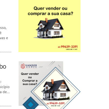
osso,
é
vas e
ubo
-
nicípio
 de...