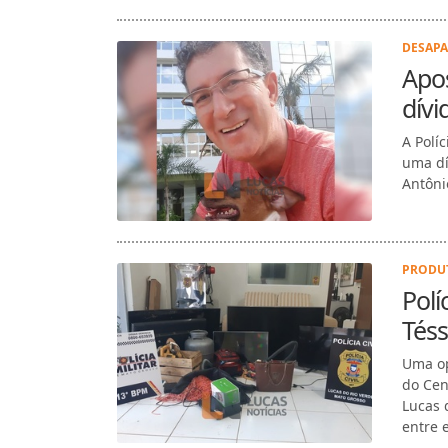
DESAPA
Apos
dívi
A Polí
uma dí
Antônio
PRODUT
Polí
Téss
Uma op
do Cen
Lucas 