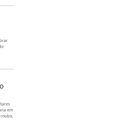
brar
do
no
itares
mana em
 roubo,