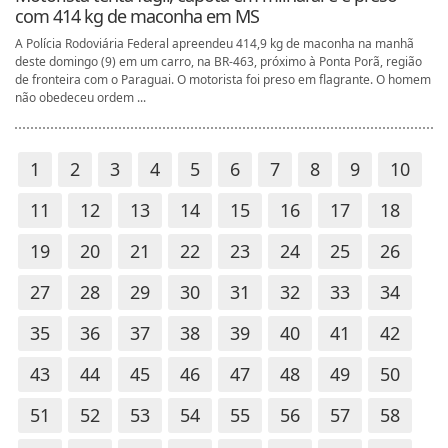
com 414 kg de maconha em MS
A Polícia Rodoviária Federal apreendeu 414,9 kg de maconha na manhã
deste domingo (9) em um carro, na BR-463, próximo à Ponta Porã, região
de fronteira com o Paraguai. O motorista foi preso em flagrante. O homem
não obedeceu ordem ...
1
2
3
4
5
6
7
8
9
10
11
12
13
14
15
16
17
18
19
20
21
22
23
24
25
26
27
28
29
30
31
32
33
34
35
36
37
38
39
40
41
42
43
44
45
46
47
48
49
50
51
52
53
54
55
56
57
58