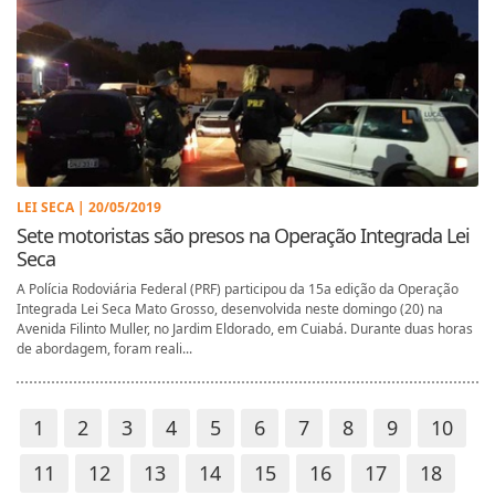
LEI SECA | 20/05/2019
Sete motoristas são presos na Operação Integrada Lei
Seca
A Polícia Rodoviária Federal (PRF) participou da 15a edição da Operação
Integrada Lei Seca Mato Grosso, desenvolvida neste domingo (20) na
Avenida Filinto Muller, no Jardim Eldorado, em Cuiabá. Durante duas horas
de abordagem, foram reali...
1
2
3
4
5
6
7
8
9
10
11
12
13
14
15
16
17
18