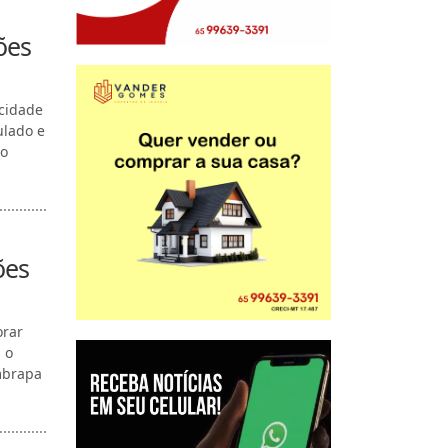
ões
icidade
ulado e
do
ões
orar
 o
mbrapa