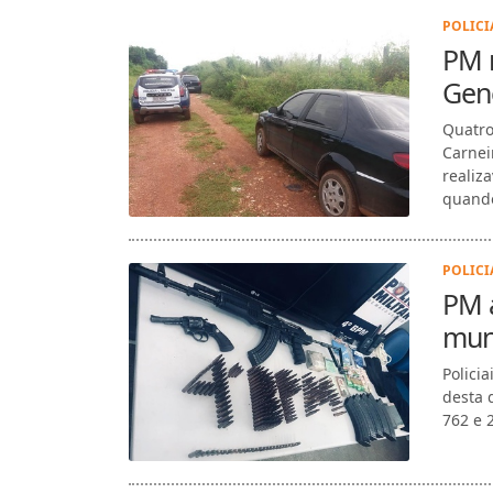
POLICIA
PM 
Gene
Quatro
Carnei
realiz
quando
POLICIA
PM a
muni
Polici
desta 
762 e 