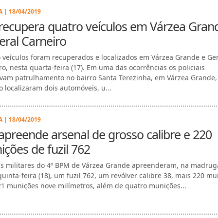
 | 18/04/2019
recupera quatro veículos em Várzea Gran
ral Carneiro
 veículos foram recuperados e localizados em Várzea Grande e Ge
ro, nesta quarta-feira (17). Em uma das ocorrências os policiais
avam patrulhamento no bairro Santa Terezinha, em Várzea Grande,
 localizaram dois automóveis, u...
 | 18/04/2019
preende arsenal de grosso calibre e 220
ções de fuzil 762
ais militares do 4º BPM de Várzea Grande apreenderam, na madru
quinta-feira (18), um fuzil 762, um revólver calibre 38, mais 220 m
21 munições nove milímetros, além de quatro munições...