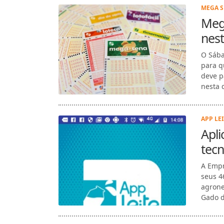
MEGA S
Meg
nes
O Sába
para q
deve p
nesta q
APP LEI
Apli
tecn
A Empr
seus 4
agrone
Gado d