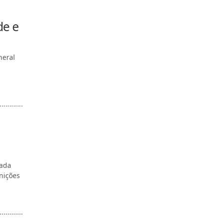
de e
neral
gada
unições