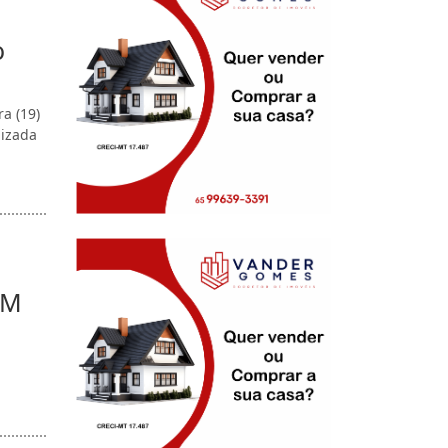
o
a (19)
lizada
PM