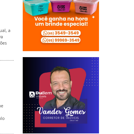
ual, a
va
tões
ue
ulo