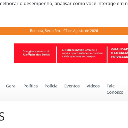
melhorar o desempenho, analisar como você interage em noss
Bom dia, Sexta Feira 07 de Agosto de 2026
Previous
Geral
Política
Polícia
Eventos
Vídeos
Fale
Conosco
S