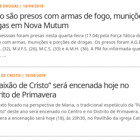
E DROGAS | 18/04/2019
co são presos com armas de fogo, muniçõ
gas em Nova Mutum
pessoas foram presas nesta quarta-feira (17.04) pela Força Tática 
com armas, munições e porções de drogas. Os presos foram A.G.D.
. (32), M.V.F.S. (26), M.C.S. (33) e A.M.H. (36). A PM foi informada qu
 ...
 DE CRISTO | 18/04/2019
aixão de Cristo” será encenada hoje no
rito de Primavera
xto focado na perspectiva de Maria, o tradicional espetáculo da “P
sto” deste ano será encenado no Centro e no Distrito de Primavera
era a encenação será hoje (18), às 20h30, no Pavilhão da igreja Cat