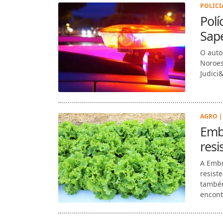
POLICIA
Polí
Sap
O auto
Noroes
Judici&
AGRO |
Embr
resi
A Embr
resist
também
encont