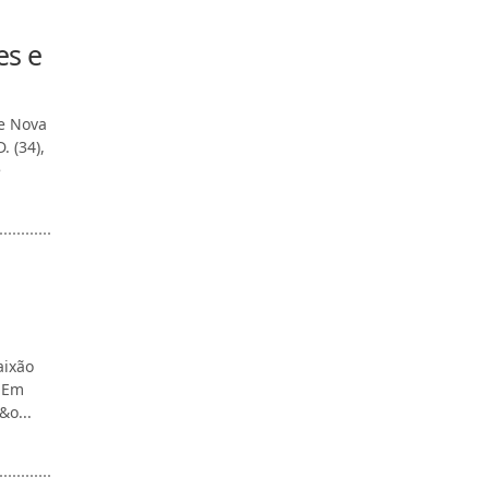
es e
de Nova
 (34),
e
aixão
. Em
&o...