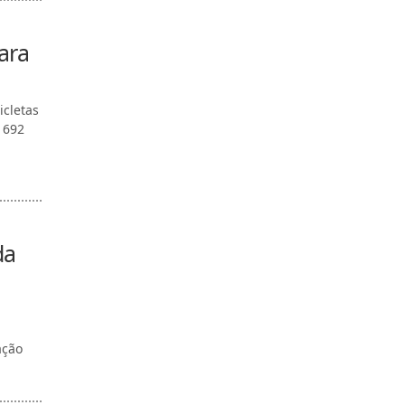
ara
icletas
 692
da
ação