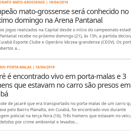
NATO MATO-GROSSENSE | 18/04/2019
peão mato-grossense será conhecido no
ximo domingo na Arena Pantanal
os jogos realizados na Capital desde o início do campeonato estad
Pantanal recebe no próximo domingo (21), às 15h, a partida decisi
Cuiabá Esporte Clube e Operário Várzea-grandense (CEOV). Os por
bertos a...
 NO PORTA-MALAS | 18/04/2019
ré é encontrado vivo em porta-malas e 3
ens que estavam no carro são presos em
abá
hote de jacaré que era transportado no porta-malas de um carro q
tava pelo Bairro Planalto, em Cuiabá, foi encontrado vivo durante
gem policial na terça-feira (16). Três homens que estavam no veíc
detidos por crime ambiental e levados...