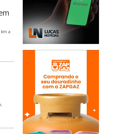
 em
0 km a
s
a,