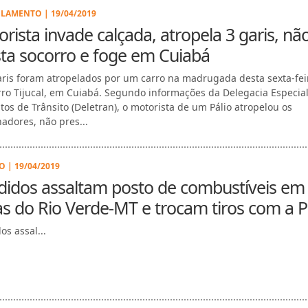
LAMENTO | 19/04/2019
rista invade calçada, atropela 3 garis, nã
ta socorro e foge em Cuiabá
aris foram atropelados por um carro na madrugada desta sexta-feir
rro Tijucal, em Cuiabá. Segundo informações da Delegacia Especia
itos de Trânsito (Deletran), o motorista de um Pálio atropelou os
hadores, não pres...
O | 19/04/2019
didos assaltam posto de combustíveis em
s do Rio Verde-MT e trocam tiros com a 
os assal...