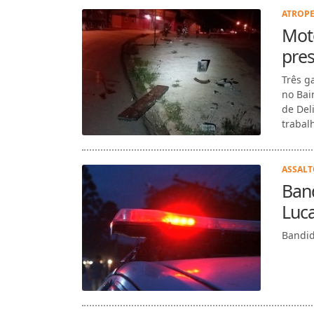
ATROPE
Moto
pres
Três g
no Bai
de Del
trabal
ASSALT
Ban
Luca
Bandid