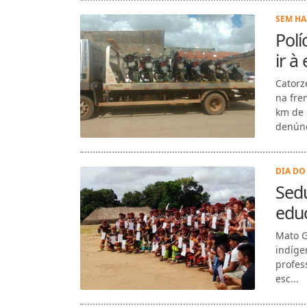
SEM HA
Polí
ir à
Catorz
na fre
km de 
denúnc
DIA DO
Sedu
educ
Mato G
indíge
profes
esc...