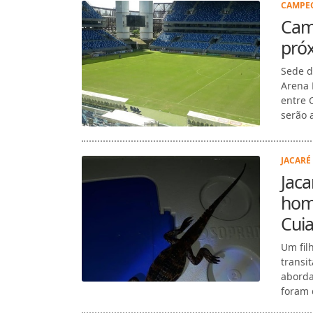
CAMPEO
Cam
pró
Sede d
Arena 
entre 
serão a
JACARÉ
Jaca
hom
Cui
Um fil
transi
aborda
foram 