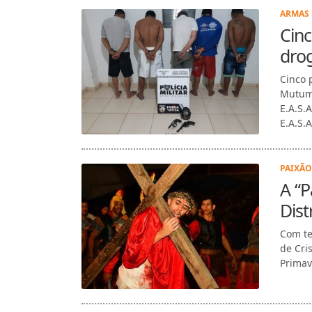
ARMAS 
Cin
dro
Cinco 
Mutum 
E.A.S.A
E.A.S.A.
PAIXÃO
A “P
Dist
Com te
de Cri
Primav