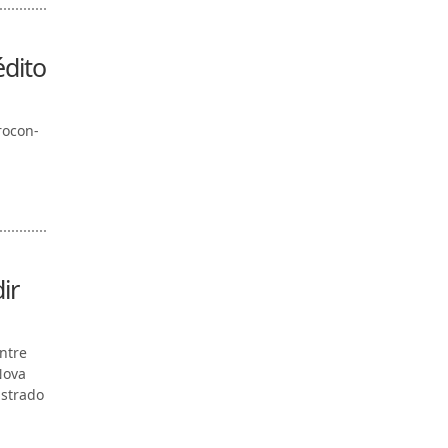
édito
rocon-
ir
ntre
Nova
istrado