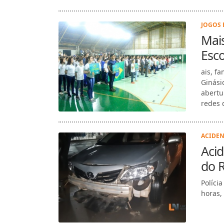
JOGOS 
Mais
Esco
ais, f
Ginási
abertu
redes d
ACIDEN
Acid
do 
Polícia
horas,