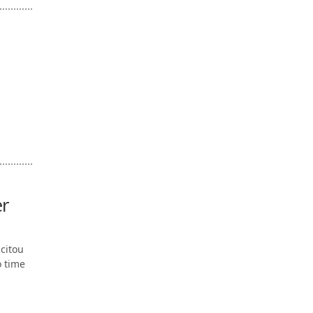
er
citou
o time