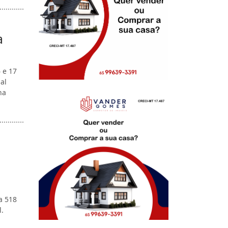
a
6 e 17
al
na
a 518
.