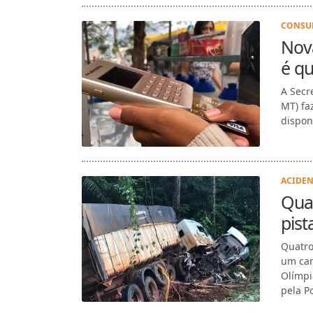
CONSUM
Nova
é q
A Secr
MT) fa
disponí
ACIDEN
Qua
pist
Quatro
um cam
Olímpi
pela Pol