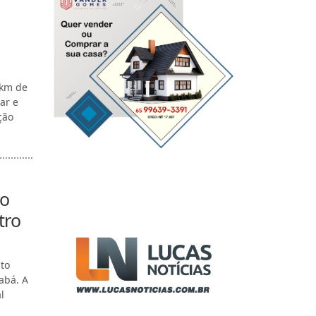
 km de
ar e
ção
to
tro
to
abá. A
l