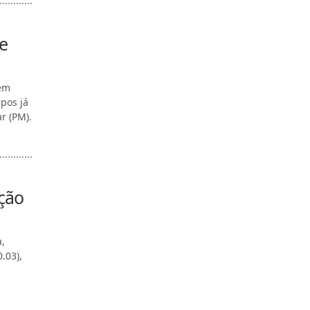
e
 em
rpos já
r (PM).
ação
a,
.03),