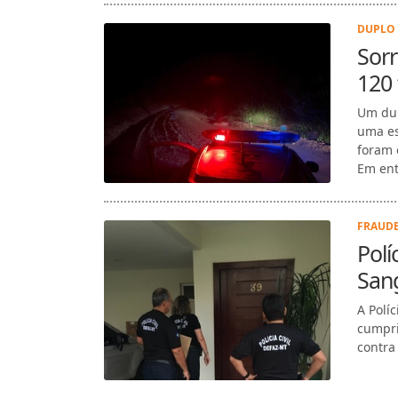
DUPLO 
Sorr
120 
Um dup
uma es
foram 
Em entr
FRAUDE
Polí
San
A Polí
cumpri
contra