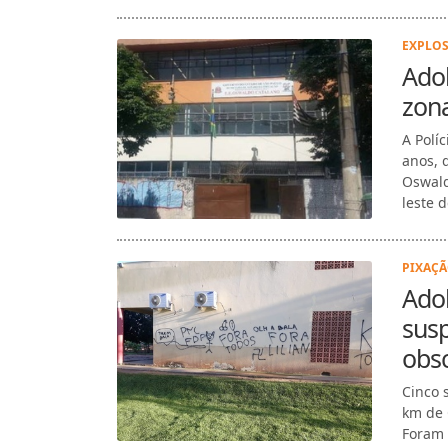
EXPLOS
Ado
zona
A Polí
anos, 
Oswald
leste d
PIXAÇÃ
Adol
sus
obs
Cinco 
km de 
Foram d