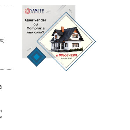
0),
a
a
 a