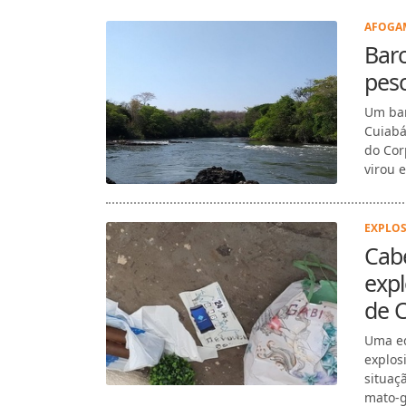
AFOGAM
Barc
pes
Um bar
Cuiabá
do Cor
virou e
EXPLOS
Cabe
exp
de 
Uma eq
explos
situaç
mato-g