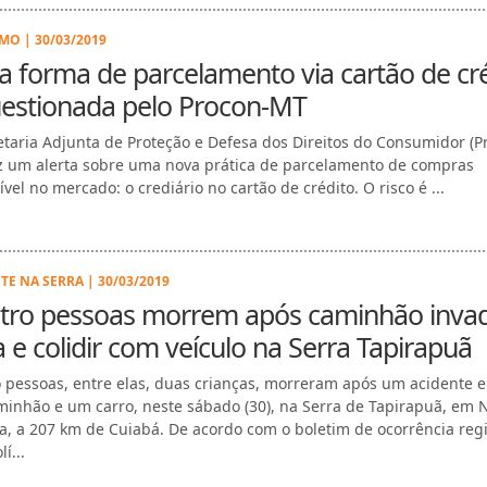
O | 30/03/2019
 forma de parcelamento via cartão de cr
uestionada pelo Procon-MT
etaria Adjunta de Proteção e Defesa dos Direitos do Consumidor (P
z um alerta sobre uma nova prática de parcelamento de compras
vel no mercado: o crediário no cartão de crédito. O risco é ...
TE NA SERRA | 30/03/2019
tro pessoas morrem após caminhão invad
a e colidir com veículo na Serra Tapirapuã
 pessoas, entre elas, duas crianças, morreram após um acidente e
inhão e um carro, neste sábado (30), na Serra de Tapirapuã, em 
a, a 207 km de Cuiabá. De acordo com o boletim de ocorrência reg
í...