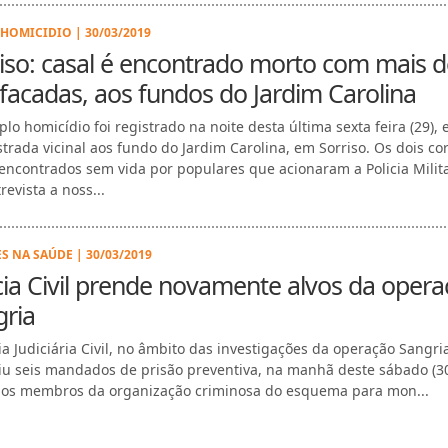
HOMICIDIO | 30/03/2019
iso: casal é encontrado morto com mais d
facadas, aos fundos do Jardim Carolina
lo homicídio foi registrado na noite desta última sexta feira (29),
trada vicinal aos fundo do Jardim Carolina, em Sorriso. Os dois co
encontrados sem vida por populares que acionaram a Policia Milita
evista a noss...
S NA SAÚDE | 30/03/2019
cia Civil prende novamente alvos da oper
gria
cia Judiciária Civil, no âmbito das investigações da operação Sangri
u seis mandados de prisão preventiva, na manhã deste sábado (30
 os membros da organização criminosa do esquema para mon...