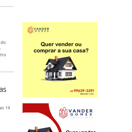
 do
a
tro
as
das 19