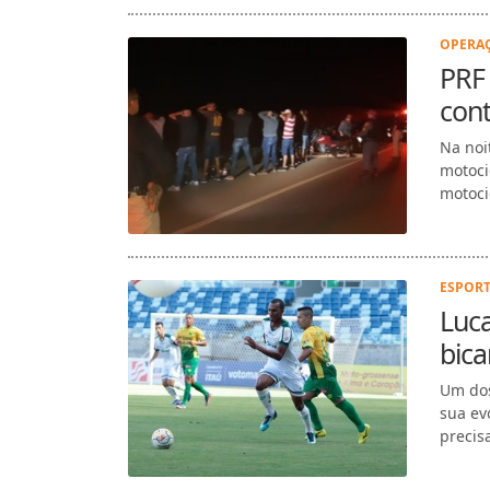
OPERAÇ
PRF
cont
Na noi
motoci
motoci
ESPORT
Luca
bica
Um dos
sua ev
precis