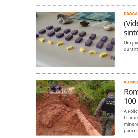
DROGAS
(Víd
sint
Um jov
durant
ROMPIM
Rom
100 
A Polí
ficara
minera
pouco 