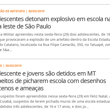
ÃO DE ARTEFATO | 30/03/2019
lescentes detonam explosivo em escola n
 leste de São Paulo
cia Militar apreendeu nesta sexta-feira (29) dois adolescentes, de 1
que provocaram a explosão de um artefato dentro da Escola Estadu
o Catalano, localizada na Rua Filipe Camarão, 350, no Tatuapé, zo
e S&a...
O | 30/03/2019
escente e jovens são detidos em MT
peitos de picharem escola com desenhos
cenos e ameaças
suspeitos foram apreendidos nessa sexta-feira (29) em Feliz Natal, 
Cuiabá, suspeitos de terem pichado muros de uma escola estadual
etidos três adolescentes, de 16 e 17 anos, e dois jo...