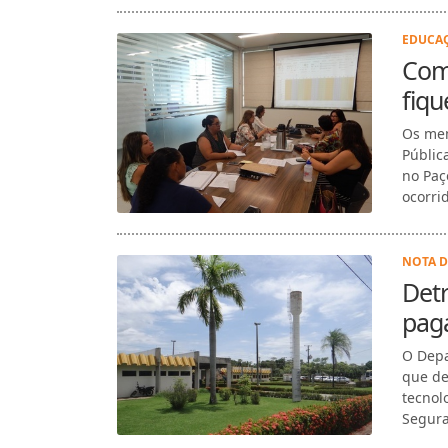
EDUCAÇ
Com
fiqu
Os mem
Públic
no Paç
ocorri
NOTA D
Det
pag
O Depa
que de
tecnol
Segura