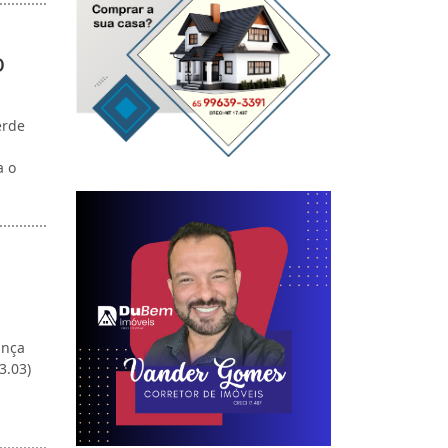
o
erde
a o
ança
3.03)