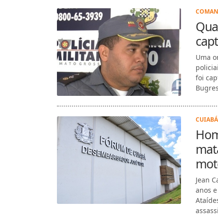
COMAND
Quad
capt
Uma or
polici
foi ca
Bugres.
CUIABÁ
Hom
mata
mot
Jean C
anos e
Ataíde
assass