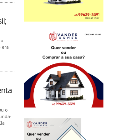
l;
do
e era
enta
ou o
gunda-
Ela