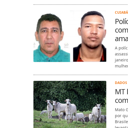
CUIABÁ
Polí
com
ama
A polí
assass
janeir
mulher
DADOS 
MT l
com
Mato G
por qu
Brasile
levant