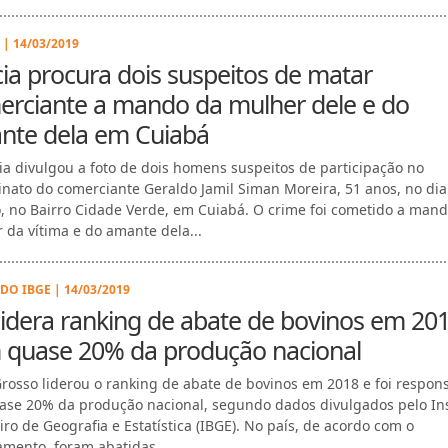
 | 14/03/2019
cia procura dois suspeitos de matar
erciante a mando da mulher dele e do
nte dela em Cuiabá
cia divulgou a foto de dois homens suspeitos de participação no
inato do comerciante Geraldo Jamil Siman Moreira, 51 anos, no dia
o, no Bairro Cidade Verde, em Cuiabá. O crime foi cometido a man
 da vítima e do amante dela...
DO IBGE | 14/03/2019
idera ranking de abate de bovinos em 20
 quase 20% da produção nacional
rosso liderou o ranking de abate de bovinos em 2018 e foi respon
ase 20% da produção nacional, segundo dados divulgados pelo Ins
iro de Geografia e Estatística (IBGE). No país, de acordo com o
amento, foram abatidas ...