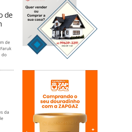
o de
m
km de
 Faruk
l do
es da
de