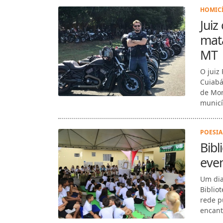
HOMICÍ
Juiz
mat
MT
O juiz
Cuiabá
de Mor
municí
POESIA 
Bibl
even
Um dia
Biblio
rede p
encant