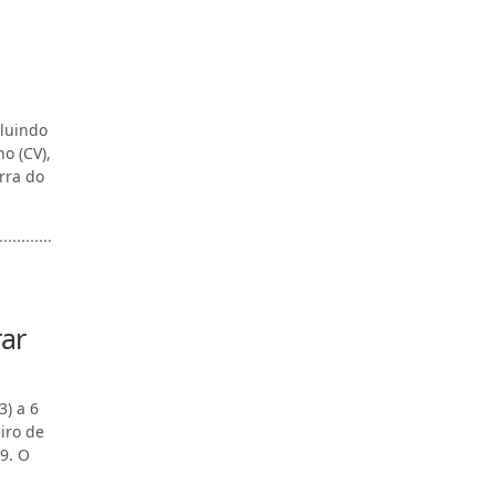
cluindo
o (CV),
rra do
rar
3) a 6
iro de
9. O