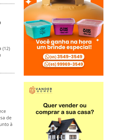
o
 (12)
m
ece
esa de
unto à