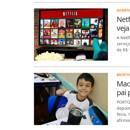
AUMENT
Netf
veja
A Netfl
serviç
de R$ 1
MORTO 
Mad
pai 
PORTO 
depoim
feira,
afirmo