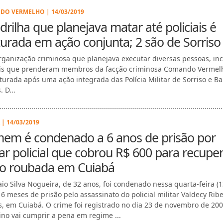
O VERMELHO | 14/03/2019
rilha que planejava matar até policiais é
urada em ação conjunta; 2 são de Sorriso
ganização criminosa que planejava executar diversas pessoas, in
ais que prenderam membros da facção criminosa Comando Vermelh
pturada após uma ação integrada das Polícia Militar de Sorriso e Ba
 D...
 | 14/03/2019
em é condenado a 6 anos de prisão por
r policial que cobrou R$ 600 para recupe
o roubada em Cuiabá
aio Silva Nogueira, de 32 anos, foi condenado nessa quarta-feira (1
 6 meses de prisão pelo assassinato do policial militar Valdecy Ribe
s, em Cuiabá. O crime foi registrado no dia 23 de novembro de 200
ino vai cumprir a pena em regime ...