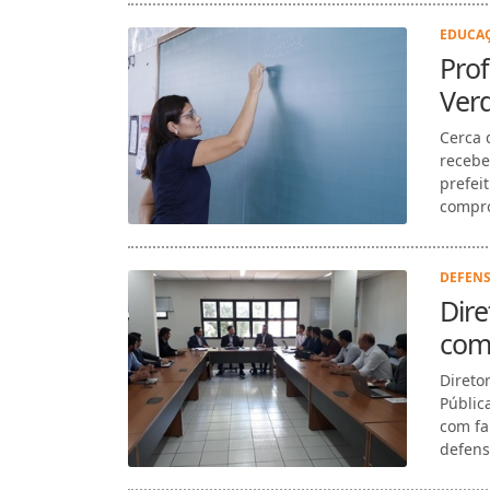
EDUCAÇ
Prof
Verd
Cerca 
recebe
prefei
compro
DEFENS
Dire
com
Diretor
Públic
com fa
defensi