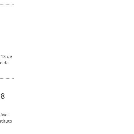
 18 de
do da
18
sável
tituto