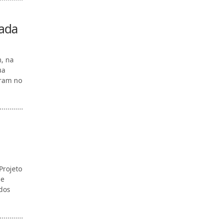
ada
m, na
ua
aram no
Projeto
de
 dos