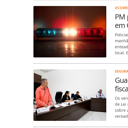
OCORRÊ
PM 
em 
Polici
manhã 
entead
local. 
SEGURA
Guar
fisc
Os ver
de Lei
sobre 
vereado