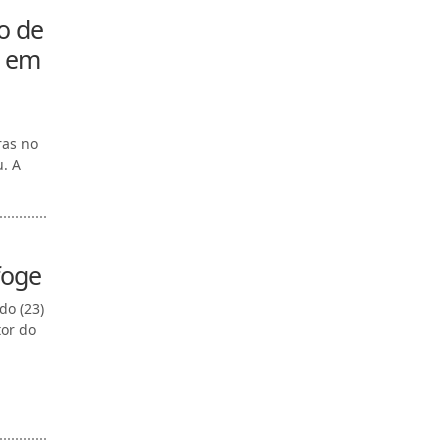
o de
e em
ras no
u. A
foge
do (23)
tor do