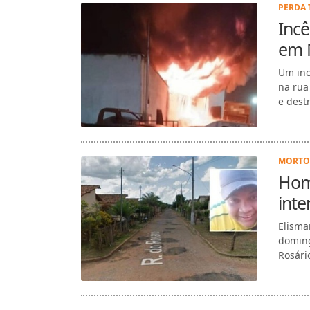
PERDA 
Incê
em 
Um inc
na rua
e dest
MORTO 
Hom
inte
Elisma
doming
Rosári