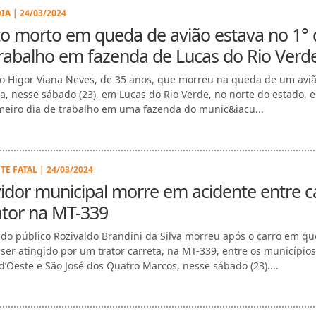
IA | 24/03/2024
to morto em queda de avião estava no 1° 
rabalho em fazenda de Lucas do Rio Verd
to Higor Viana Neves, de 35 anos, que morreu na queda de um avi
la, nesse sábado (23), em Lucas do Rio Verde, no norte do estado, 
meiro dia de trabalho em uma fazenda do munic&iacu...
TE FATAL | 24/03/2024
idor municipal morre em acidente entre c
ator na MT-339
ido público Rozivaldo Brandini da Silva morreu após o carro em qu
 ser atingido por um trator carreta, na MT-339, entre os município
 d’Oeste e São José dos Quatro Marcos, nesse sábado (23)....