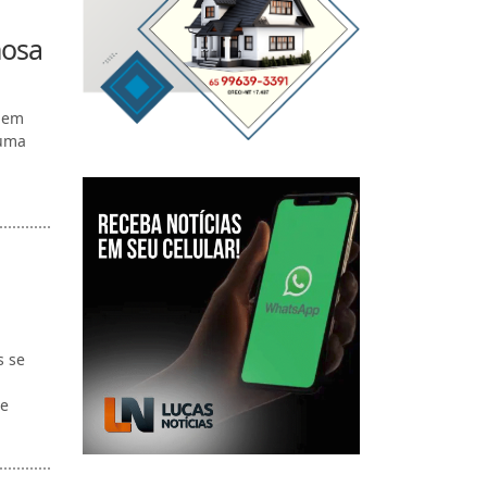
nosa
r em
 uma
s se
de