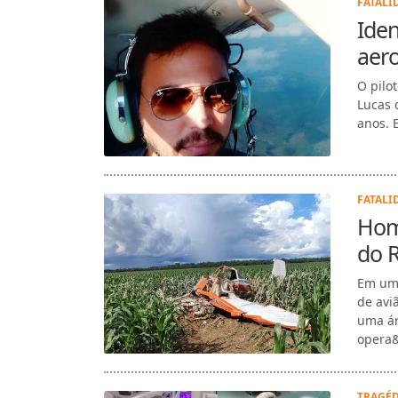
FATALI
Iden
aer
O pilo
Lucas 
anos. 
FATALI
Hom
do R
Em um 
de avi
uma ár
opera&
TRAGÉD