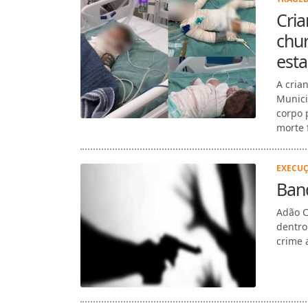
Cria
chu
est
A cria
Munici
corpo 
morte f
EXECUÇ
Band
Adão C
dentro
crime a