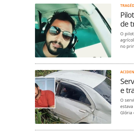
TRAGÉD
Pilo
de t
O pilo
agríco
no pri
ACIDEN
Serv
e tr
O serv
estava
Glória