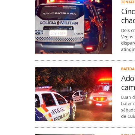
TENTAT
Cinc
cha
Dois c
Vegas 
dispar
atingin
BATIDA 
Ado
cami
Luan d
bater 
sábado
de Cui