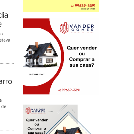
dia
e
ão
estava
arro
e
s de