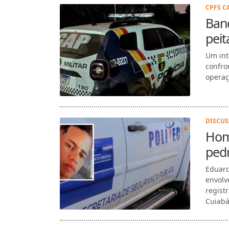
CPFS C
Band
peit
Um int
confro
operaç
DISCUS
Hom
ped
Eduard
envolv
regist
Cuiabá)