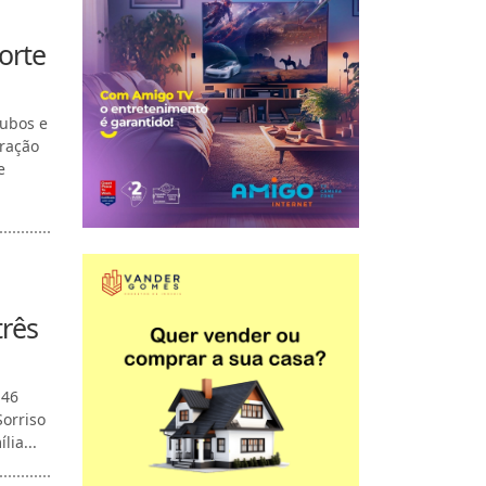
orte
oubos e
eração
e
três
 46
Sorriso
lia...