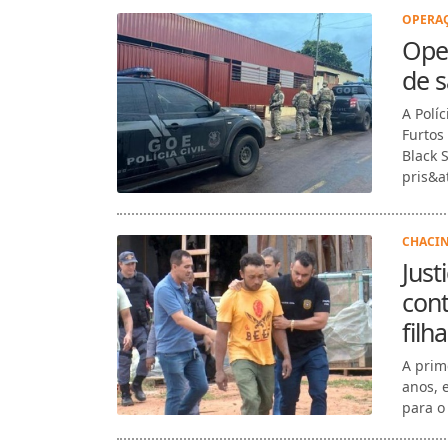
OPERAÇ
Oper
de s
A Polí
Furtos
Black 
pris&at
CHACIN
Just
cont
filh
A prim
anos, 
para o