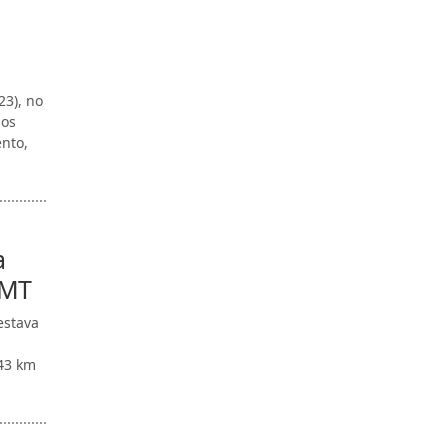
23), no
ios
nto,
a
 MT
estava
943 km