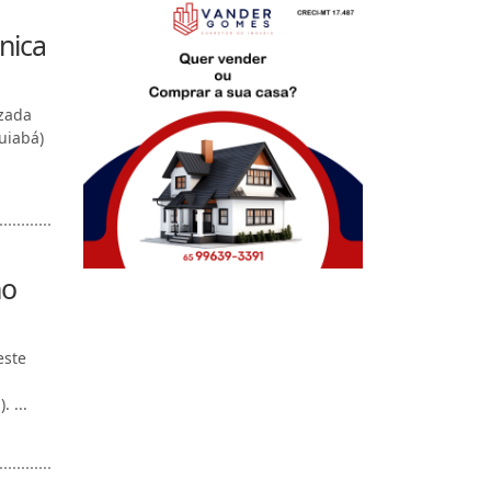
nica
izada
uiabá)
no
este
 ...