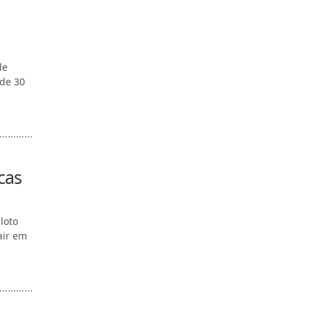
de
 de 30
cas
loto
air em