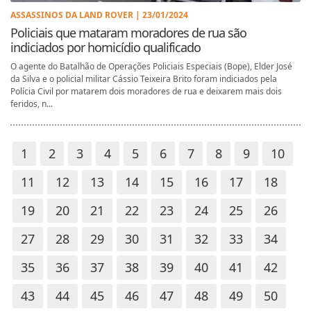
ASSASSINOS DA LAND ROVER | 23/01/2024
Policiais que mataram moradores de rua são
indiciados por homicídio qualificado
O agente do Batalhão de Operações Policiais Especiais (Bope), Elder José
da Silva e o policial militar Cássio Teixeira Brito foram indiciados pela
Polícia Civil por matarem dois moradores de rua e deixarem mais dois
feridos, n...
1
2
3
4
5
6
7
8
9
10
11
12
13
14
15
16
17
18
19
20
21
22
23
24
25
26
27
28
29
30
31
32
33
34
35
36
37
38
39
40
41
42
43
44
45
46
47
48
49
50