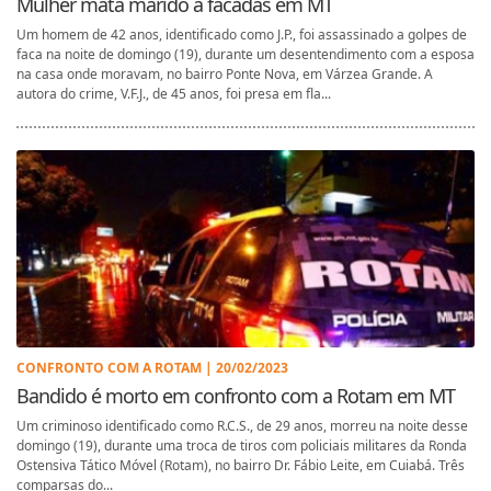
Mulher mata marido a facadas em MT
Um homem de 42 anos, identificado como J.P., foi assassinado a golpes de
faca na noite de domingo (19), durante um desentendimento com a esposa
na casa onde moravam, no bairro Ponte Nova, em Várzea Grande. A
autora do crime, V.F.J., de 45 anos, foi presa em fla...
CONFRONTO COM A ROTAM | 20/02/2023
Bandido é morto em confronto com a Rotam em MT
Um criminoso identificado como R.C.S., de 29 anos, morreu na noite desse
domingo (19), durante uma troca de tiros com policiais militares da Ronda
Ostensiva Tático Móvel (Rotam), no bairro Dr. Fábio Leite, em Cuiabá. Três
comparsas do...