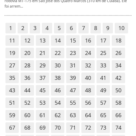
rodovia MT-175 em São José dos Quatro Marcos (310 km de Cuiabá). Ele
foi arrem...
1
2
3
4
5
6
7
8
9
10
11
12
13
14
15
16
17
18
19
20
21
22
23
24
25
26
27
28
29
30
31
32
33
34
35
36
37
38
39
40
41
42
43
44
45
46
47
48
49
50
51
52
53
54
55
56
57
58
59
60
61
62
63
64
65
66
67
68
69
70
71
72
73
74