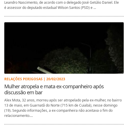
Leandro Nascimento, de acordo com o delegado José Getúlio Daniel. Ele
é assessor do deputado estadual Wilson Santos (PSD) e ...
RELAÇÕES PERIGOSAS | 20/02/2023
Mulher atropela e mata ex-companheiro após
discussão em bar
Alex Mota, 32 anos, morreu após ser atropelado pela ex-mulher, no bairro
13 de maio, em Guarnatã do Norte (715 km de Cuiabá), nesse domingo
(19). Segundo informações, a ex-companheira não aceitava o fim do
relacionamento....