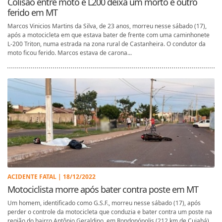
Colisão entre moto e L200 deixa um morto e outro
ferido em MT
Marcos Vinicios Martins da Silva, de 23 anos, morreu nesse sábado (17),
após a motocicleta em que estava bater de frente com uma caminhonete
L-200 Triton, numa estrada na zona rural de Castanheira. O condutor da
moto ficou ferido. Marcos estava de carona...
ACIDENTE FATAL | 18/12/2022
Motociclista morre após bater contra poste em MT
Um homem, identificado como G.S.F., morreu nesse sábado (17), após
perder o controle da motocicleta que conduzia e bater contra um poste na
região do bairro Antônio Geraldino, em Rondonópolis (212 km de Cuiabá).