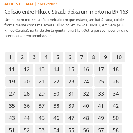
ACIDENTE FATAL | 16/12/2022
Colisão entre Hilux e Strada deixa um morto na BR-163
Um homem morreu após o veículo em que estava, um fiat Strada, colidir
frontalmente com uma Toyota Hilux, no km 796 da BR-163, em Vera (458
km de Cuiabá), na tarde desta quinta-feira (15). Outra pessoa ficou ferida e
precisou ser encaminhada p...
1
2
3
4
5
6
7
8
9
10
11
12
13
14
15
16
17
18
19
20
21
22
23
24
25
26
27
28
29
30
31
32
33
34
35
36
37
38
39
40
41
42
43
44
45
46
47
48
49
50
51
52
53
54
55
56
57
58