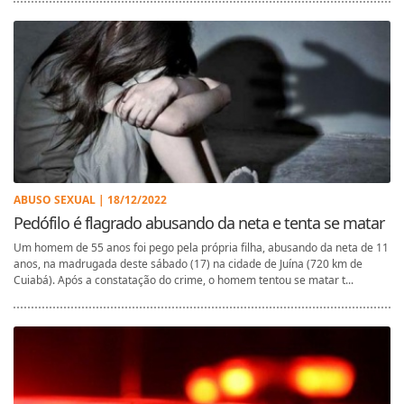
ABUSO SEXUAL | 18/12/2022
Pedófilo é flagrado abusando da neta e tenta se matar
Um homem de 55 anos foi pego pela própria filha, abusando da neta de 11
anos, na madrugada deste sábado (17) na cidade de Juína (720 km de
Cuiabá). Após a constatação do crime, o homem tentou se matar t...