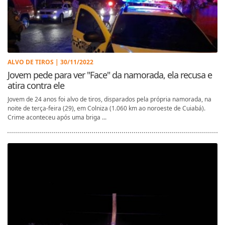
ALVO DE TIROS | 30/11/2022
Jovem pede para ver "Face" da namorada, ela recusa e
atira contra ele
Jovem de 24 anos foi alvo de tiros, disparados pela própria namorada, na
noite de terça-feira (29), em Colniza (1.060 km ao noroeste de Cuiabá).
Crime aconteceu após uma briga ...