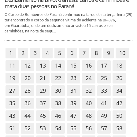
mata duas pessoas no Paraná
O Corpo de Bombeiros do Paraná confirmou na tarde desta terça-feira (29)
ter encontrado o corpo da segunda vítima do acidente na BR-376,
em Guaratuba, onde um deslizamento arrastou 15 carros e seis
caminhões, na noite de segu...
1
2
3
4
5
6
7
8
9
10
11
12
13
14
15
16
17
18
19
20
21
22
23
24
25
26
27
28
29
30
31
32
33
34
35
36
37
38
39
40
41
42
43
44
45
46
47
48
49
50
51
52
53
54
55
56
57
58