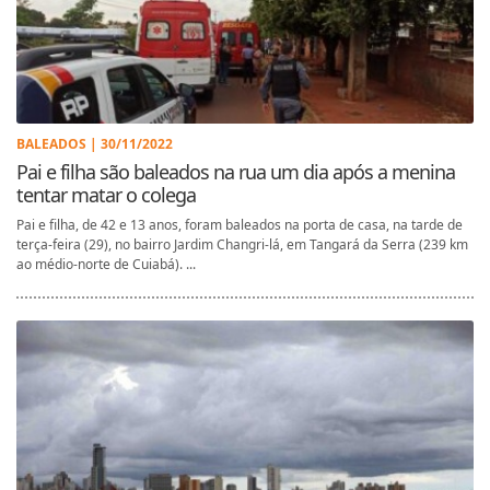
BALEADOS | 30/11/2022
Pai e filha são baleados na rua um dia após a menina
tentar matar o colega
Pai e filha, de 42 e 13 anos, foram baleados na porta de casa, na tarde de
terça-feira (29), no bairro Jardim Changri-lá, em Tangará da Serra (239 km
ao médio-norte de Cuiabá). ...