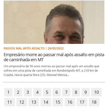
PASSOU MAL APÓS ASSALTO | 26/05/2022
Empresário morre ao passar mal após assalto em pista
de caminhada em MT
Um empresário de 56 anos morreu ao passar mal após um assalto que
sofreu em uma pista de caminhada em Rondonópolis-MT, a 218 km de
Cuiabá, nessa quarta-feira (25). Manoel Messia...
1
2
3
4
5
6
7
8
9
10
11
12
13
14
15
16
17
18