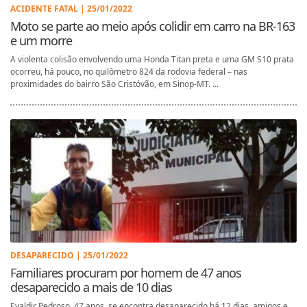
ACIDENTE FATAL | 25/01/2022
Moto se parte ao meio após colidir em carro na BR-163
e um morre
A violenta colisão envolvendo uma Honda Titan preta e uma GM S10 prata
ocorreu, há pouco, no quilômetro 824 da rodovia federal – nas
proximidades do bairro São Cristóvão, em Sinop-MT. ...
DESAPARECIDO | 25/01/2022
Familiares procuram por homem de 47 anos
desaparecido a mais de 10 dias
Evaldir Pedroso, 47 anos, se encontra desaparecido há 12 dias, amigos e