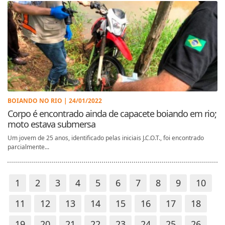
BOIANDO NO RIO | 24/01/2022
Corpo é encontrado ainda de capacete boiando em rio;
moto estava submersa
Um jovem de 25 anos, identificado pelas iniciais J.C.O.T., foi encontrado
parcialmente...
1
2
3
4
5
6
7
8
9
10
11
12
13
14
15
16
17
18
19
20
21
22
23
24
25
26