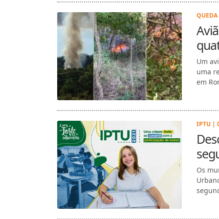
QUEDA 
Aviã
quat
Um avi
uma re
em Ron
IPTU | 
Des
segu
Os mun
Urbano
segund