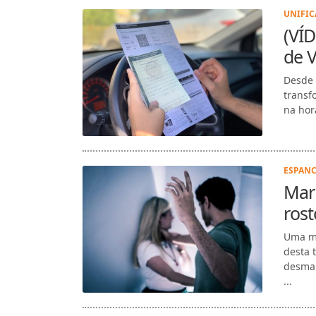
UNIFIC
(VÍD
de 
Desde 
transf
na hor
ESPANC
Mar
rost
Uma mu
desta 
desmai
...