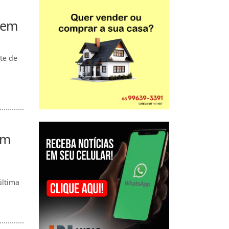
 em
te de
em
e
última