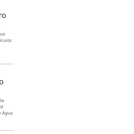
ro
por
ículos
o
da
té
e Água