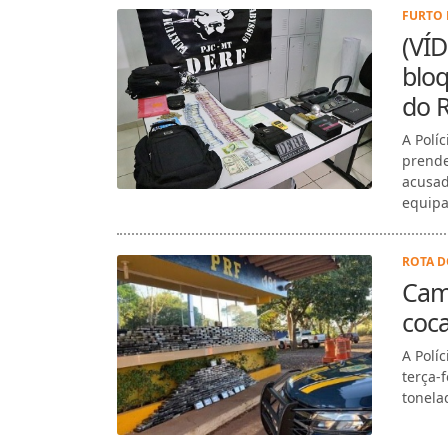
FURTO 
(VÍ
bloq
do 
A Polí
prende
acusad
equipa
ROTA D
Cam
coc
A Polí
terça-
tonelad