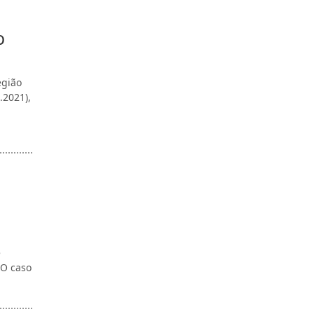
o
egião
.2021),
e
 O caso