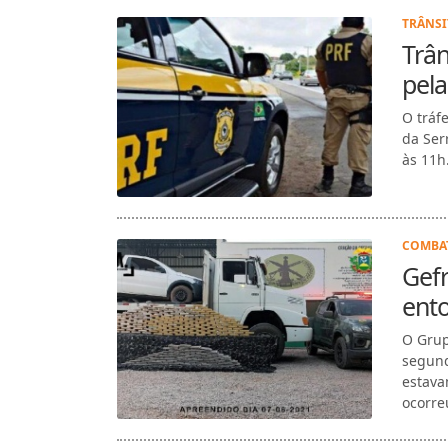
TRÂNSI
Trân
pela
O tráf
da Ser
às 11h
COMBAT
Gef
ento
O Grup
segund
estava
ocorre