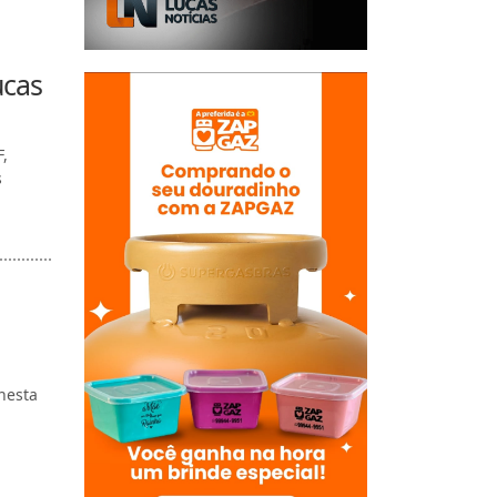
ucas
F,
s
nesta