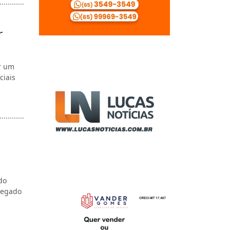
r
r um
ciais
do
regado