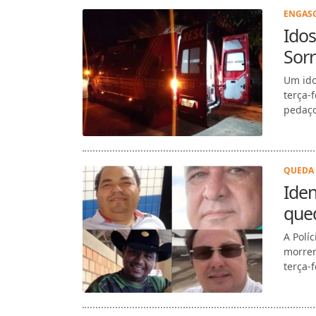
ENGASG
Ido
Sor
Um ido
terça-
pedaço
QUEDA 
Ide
que
A Polí
morrer
terça-