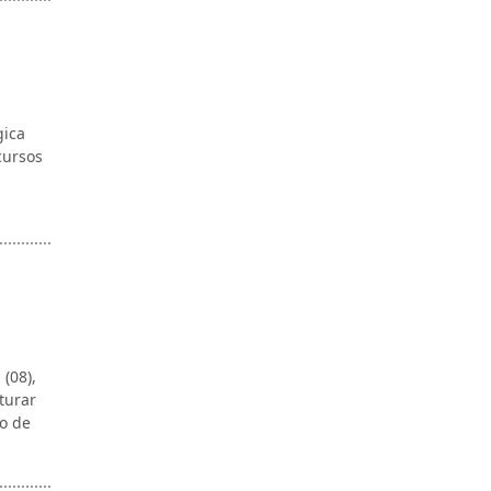
gica
cursos
(08),
turar
o de