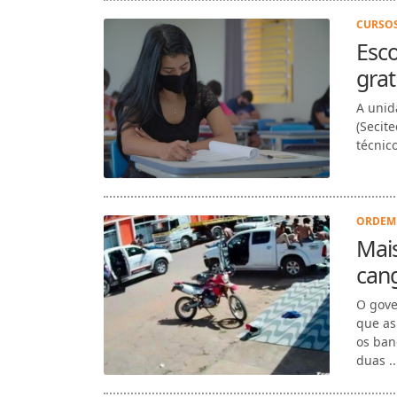
CURSOS
Esco
grat
A unid
(Secit
técnico
ORDEM 
Mais
can
O gove
que as
os ban
duas ..