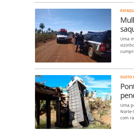
ESFAQU
Mulh
saq
Uma mu
vizinh
cumpri
SUSTO 
Pont
pen
Uma po
Norte-
com ra