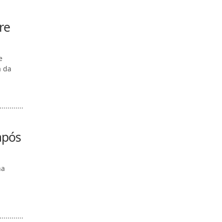
re
e
a da
após
na