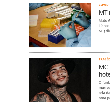
COVID-1
MT r
Mato G
19 nas
MT) di
TRAGÉD
MC K
hote
O funk
morreu
orla d
nota pe