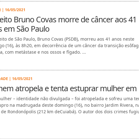
 | 16/05/2021
eito Bruno Covas morre de câncer aos 41
s em São Paulo
eito de São Paulo, Bruno Covas (PSDB), morreu aos 41 anos neste
o (16), às 8h20, em decorrência de um câncer da transição esôfag
ca, com metástase e nos ossos e fígado. ...
ADE | 16/05/2021
em atropela e tenta estuprar mulher em
lher – identidade não divulgada – foi atropelada e sofreu uma te
upro na madrugada deste domingo (16), no bairro Jardim Rivera, n
 de Rondonópolis (212 km deCuiabá). O autor dos dois crimes fugiu.