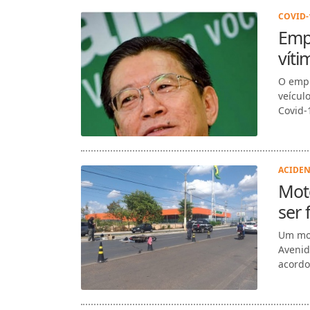
COVID-1
Empr
víti
O empr
veícul
Covid-1
ACIDEN
Moto
ser 
Um mot
Avenid
acordo