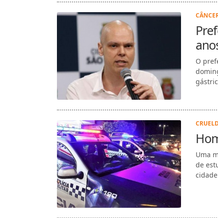
CÂNCER
Pref
ano
O pref
doming
gástri
CRUELD
Hom
Uma mu
de est
cidade