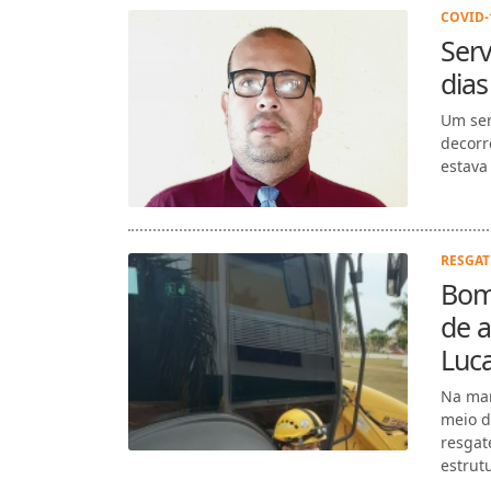
COVID-1
Ser
dias
Um ser
decorr
estava
RESGATE
Bomb
de a
Luc
Na man
meio d
resgat
estrut