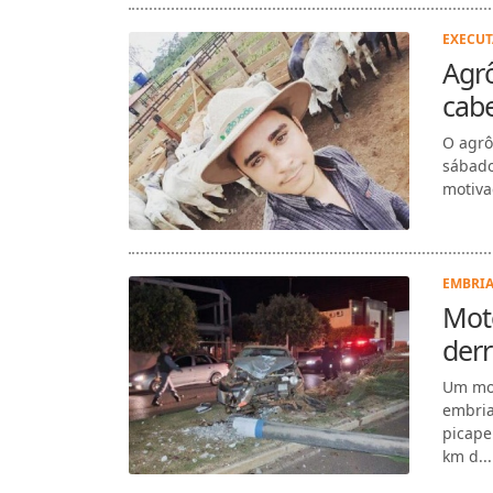
EXECUT
Agr
cabe
O agrô
sábado
motiva
EMBRIA
Moto
derr
Um mot
embria
picape
km d...