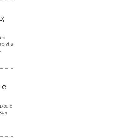
o;
 um
ro Vila
.
 e
ixou o
 Rua