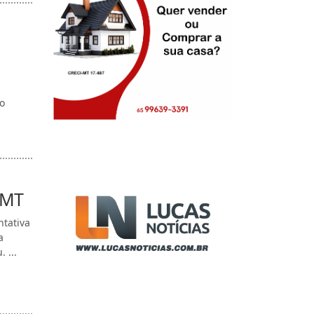
o
 MT
ntativa
a
 ...