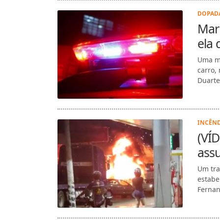
DOPADA
Mari
ela 
Uma mu
carro,
Duarte
INCÊND
(VÍD
ass
Um tra
estabe
Fernan