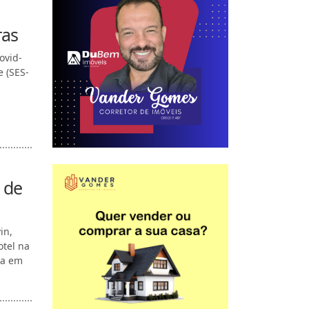
ras
ovid-
e (SES-
 de
in,
otel na
da em