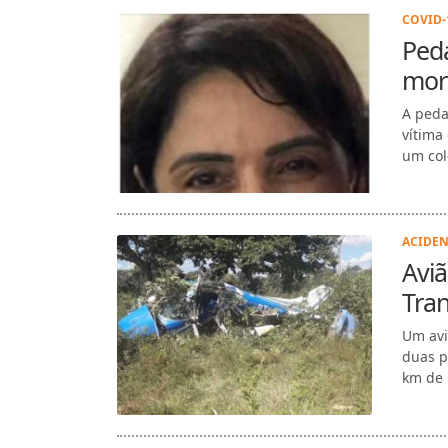
COVID-1
Peda
morr
A peda
vítima
um col
ACIDEN
Aviã
Tra
Um avi
duas p
km de 