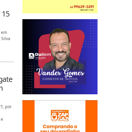
 15
u em
 Silva
gate
m
T, por
 a