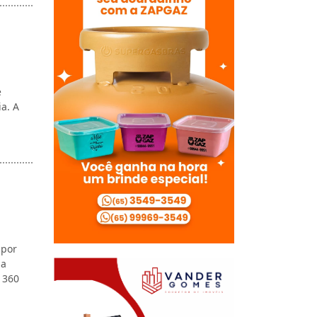
e
ia. A
 por
da
 360