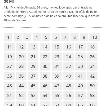
de MT
Allan Michel de Almeida, 26 anos, morreu logo após dar entrada na
Unidade de Pronto Atendimento (UPA) de Sorriso-MT, no início de noite
deste domingo (2). Allan havia sido baleado em uma fazenda, que fica há
48 km de Sorriso. ...
1
2
3
4
5
6
7
8
9
10
11
12
13
14
15
16
17
18
19
20
21
22
23
24
25
26
27
28
29
30
31
32
33
34
35
36
37
38
39
40
41
42
43
44
45
46
47
48
49
50
51
52
53
54
55
56
57
58
59
60
61
62
63
64
65
66