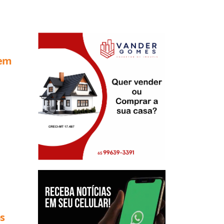
dem
s