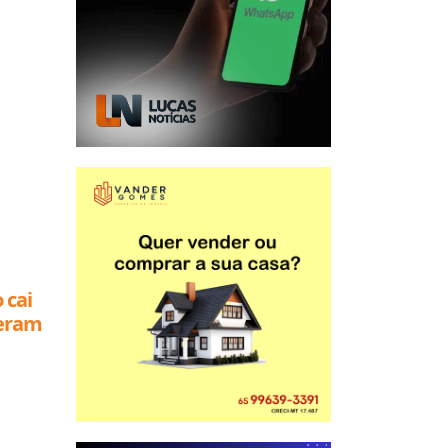
 cai
reram