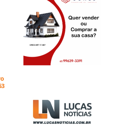
ro
63