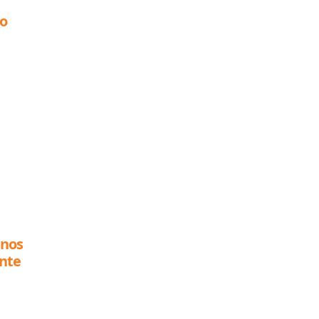
o
anos
nte