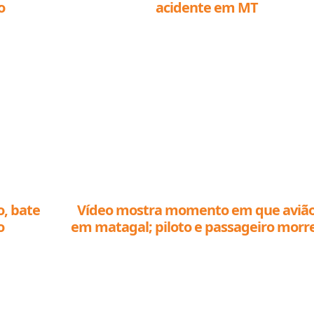
o
acidente em MT
o, bate
Vídeo mostra momento em que avião
o
em matagal; piloto e passageiro mor