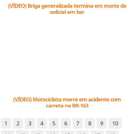
(VÍDEO) Briga generalizada termina em morte de
policial em bar
(VÍDEO) Motociclista morre em acidente com
carreta na BR-163
1
2
3
4
5
6
7
8
9
10