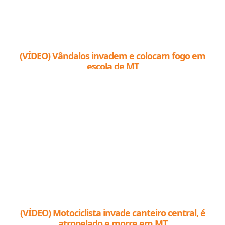
(VÍDEO) Vândalos invadem e colocam fogo em
escola de MT
(VÍDEO) Motociclista invade canteiro central, é
atropelado e morre em MT