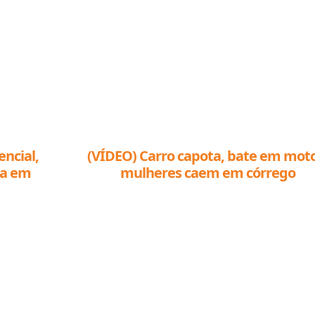
ncial,
(VÍDEO) Carro capota, bate em moto
ta em
mulheres caem em córrego