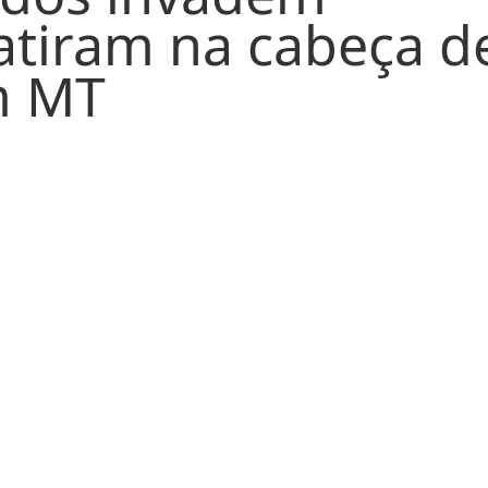
idos invadem
 atiram na cabeça d
m MT