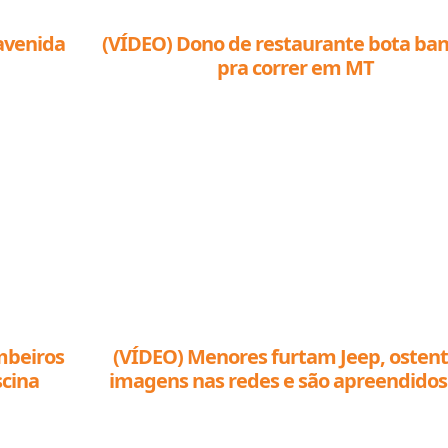
avenida
(VÍDEO) Dono de restaurante bota ba
pra correr em MT
mbeiros
(VÍDEO) Menores furtam Jeep, oste
scina
imagens nas redes e são apreendido
Sinop