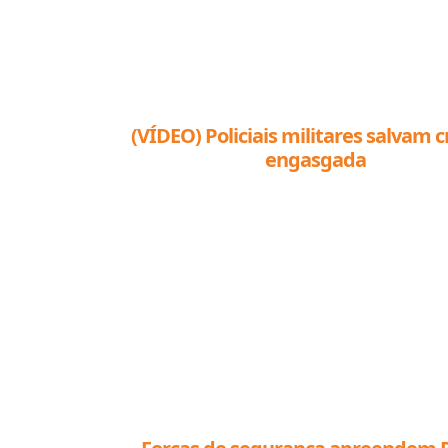
(VÍDEO) Policiais militares salvam c
engasgada