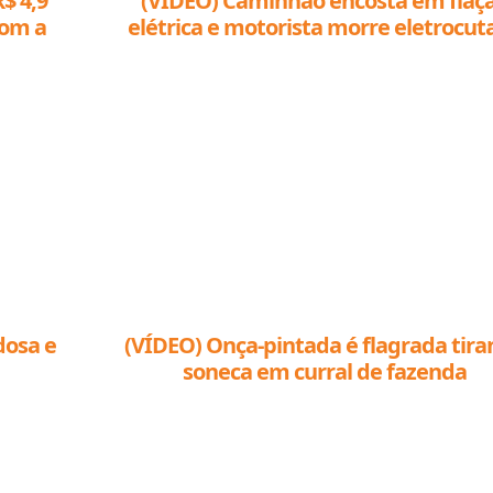
$ 4,9
(VÍDEO) Caminhão encosta em fiaç
com a
elétrica e motorista morre eletrocut
dosa e
(VÍDEO) Onça-pintada é flagrada tir
soneca em curral de fazenda