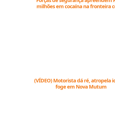
Forças de segurança apreendem R
milhões em cocaína na fronteira 
Bolívia
(VÍDEO) Motorista dá ré, atropela i
foge em Nova Mutum