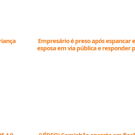
riança
Empresário é preso após espancar e
esposa em via pública e responder 
outras acusações graves em Lucas do
Verde