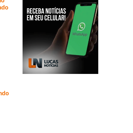
ão
ado
ando