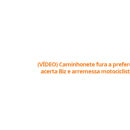
(VÍDEO) Caminhonete fura a prefere
acerta Biz e arremessa motociclis
Nova Mutum