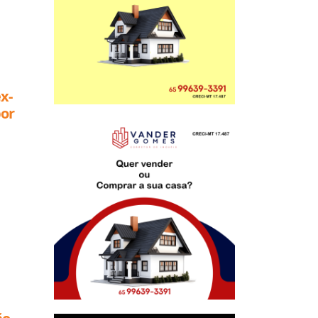
x-
por
 Rio