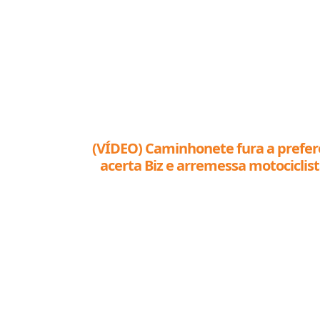
(VÍDEO) Caminhonete fura a prefere
acerta Biz e arremessa motociclis
Nova Mutum