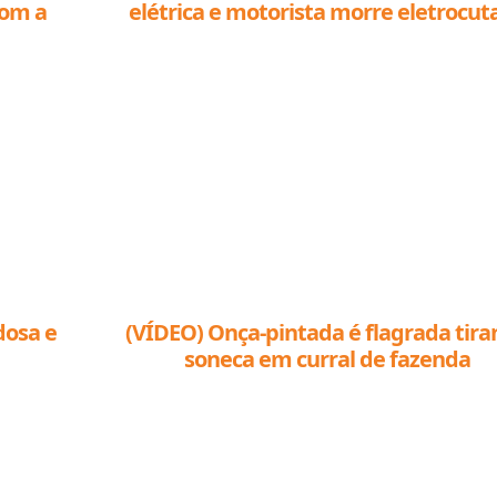
$ 4,9
(VÍDEO) Caminhão encosta em fiaç
com a
elétrica e motorista morre eletrocut
dosa e
(VÍDEO) Onça-pintada é flagrada tir
soneca em curral de fazenda