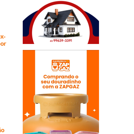
x-
por
 Rio