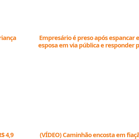
riança
Empresário é preso após espancar e
esposa em via pública e responder 
outras acusações graves em Lucas do
Verde