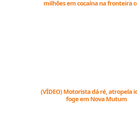
Forças de segurança apreendem R
milhões em cocaína na fronteira 
Bolívia
(VÍDEO) Motorista dá ré, atropela i
foge em Nova Mutum