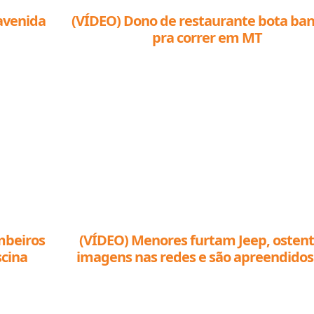
avenida
(VÍDEO) Dono de restaurante bota ba
pra correr em MT
mbeiros
(VÍDEO) Menores furtam Jeep, oste
scina
imagens nas redes e são apreendido
Sinop