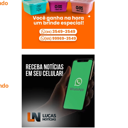
ão
ado
ando