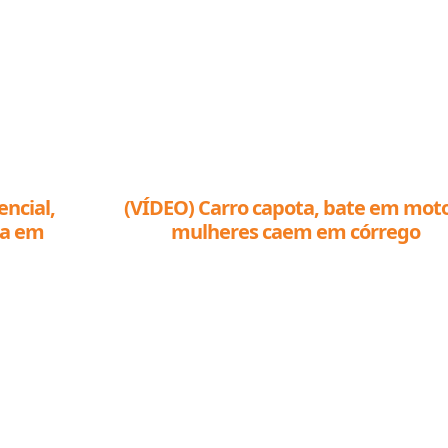
ncial,
(VÍDEO) Carro capota, bate em moto
ta em
mulheres caem em córrego