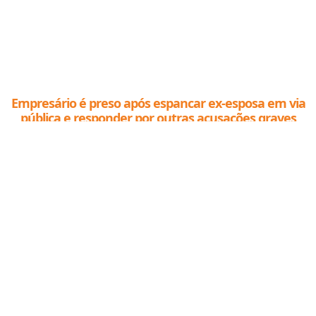
Empresário é preso após espancar ex-esposa em via
pública e responder por outras acusações graves
em Lucas do Rio Verde